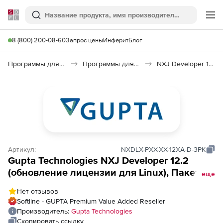
Softline
Поиск
Ме
8 (800) 200-08-60
Запрос цены
Инферит
Блог
Программы для программирования
Программы для разработки ПО
NXJ Developer 12.2
Артикул:
NXDLX-PXX-XX-12XA-D-3PK
Gupta Technologies NXJ Developer 12.2
(обновление лицензии для Linux), Пакет из
еще
3 лицензий
Нет отзывов
Softline - GUPTA Premium Value Added Reseller
Производитель:
Gupta Technologies
Скопировать ссылку