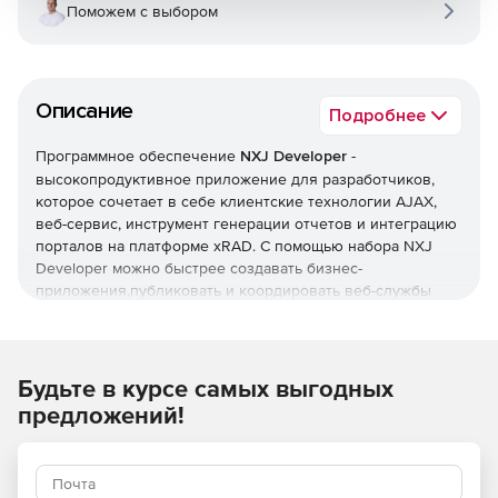
Поможем с выбором
Описание
Подробнее
Программное обеспечение
NXJ Developer
-
высокопродуктивное приложение для разработчиков,
которое сочетает в себе клиентские технологии AJAX,
веб-сервис, инструмент генерации отчетов и интеграцию
порталов на платформе xRAD. С помощью набора NXJ
Developer можно быстрее создавать бизнес-
приложения,публиковать и коордировать веб-службы
через единую платформу.
Основные особенности NXJ Developer:
Соответствие корпоративным стандартам веб-
Будьте в курсе самых выгодных
приложений.
предложений!
Совместный, интуитивный процесс разработки
приложений и услуг.