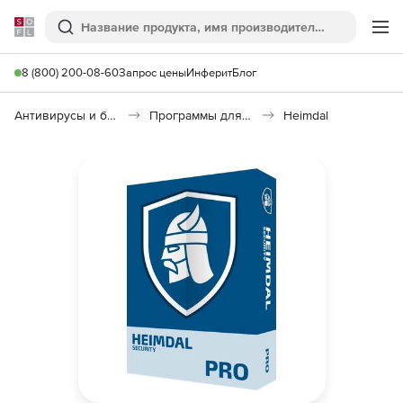
Softline
Поиск
Ме
8 (800) 200-08-60
Запрос цены
Инферит
Блог
Антивирусы и безопасность
Программы для защиты информации
Heimdal