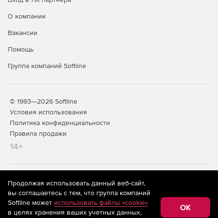
О компании
Вакансии
Помощь
Группа компаний Softline
© 1993—2026 Softline
Условия использования
Политика конфиденциальности
Правила продажи
14+
На информационном ресурсе store.softline.ru применяются
Продолжая использовать данный веб-сайт,
рекомендательные технологии
(информационные технологии
вы соглашаетесь с тем, что группа компаний
предоставления информации на основе сбора,
Softline может
использовать файлы «cookie»
систематизации и анализа сведений, относящихся к
OK
в целях хранения ваших учетных данных,
предпочтениям пользователей сети «Интернет»,