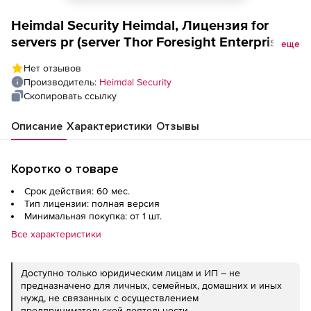
Heimdal Security Heimdal, Лицензия for
servers pr (server Thor Foresight Enterprise
еще
Next-gen prevention), 5 Year Darklayer
Нет отзывов
GUARD and Vector&#039;N&#039;Detection
Производитель:
Heimdal Security
only
Скопировать ссылку
Описание
Характеристики
Отзывы
Коротко о товаре
Срок действия: 60 мес.
Тип лицензии: полная версия
Минимальная покупка: от 1 шт.
Все характеристики
Доступно только юридическим лицам и ИП – не
предназначено для личных, семейных, домашних и иных
нужд, не связанных с осуществлением
предпринимательской деятельности