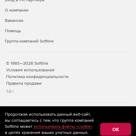
О компании
Вакансии
Помощь
Группа компаний Softline
© 1993—2026 Softline
Условия использования
Политика конфиденциальности
Правила продажи
14+
На информационном ресурсе store.softline.ru применяются
Продолжая использовать данный веб-сайт,
рекомендательные технологии
(информационные технологии
вы соглашаетесь с тем, что группа компаний
предоставления информации на основе сбора,
Softline может
использовать файлы «cookie»
систематизации и анализа сведений, относящихся к
OK
в целях хранения ваших учетных данных,
предпочтениям пользователей сети «Интернет»,