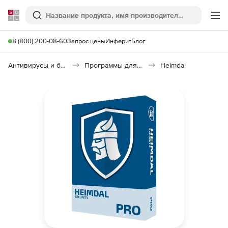
Softline
Поиск
Ме
8 (800) 200-08-60
Запрос цены
Инферит
Блог
Антивирусы и безопасность
Программы для защиты информации
Heimdal