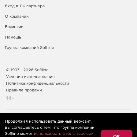
Вход в ЛК партнера
О компании
Вакансии
Помощь
Группа компаний Softline
© 1993—2026 Softline
Условия использования
Политика конфиденциальности
Правила продажи
14+
На информационном ресурсе store.softline.ru применяются
Продолжая использовать данный веб-сайт,
рекомендательные технологии
(информационные технологии
вы соглашаетесь с тем, что группа компаний
предоставления информации на основе сбора,
Softline может
использовать файлы «cookie»
систематизации и анализа сведений, относящихся к
OK