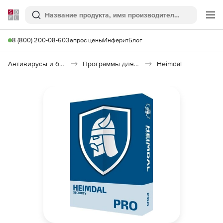
Softline
Поиск
Ме
8 (800) 200-08-60
Запрос цены
Инферит
Блог
Антивирусы и безопасность
Программы для защиты информации
Heimdal