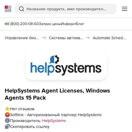
Softline
Поиск
Ме
8 (800) 200-08-60
Запрос цены
Инферит
Блог
Управление бизнесом, CRM/ERP
Системы автоматизации
Automate Schedule
HelpSystems Agent Licenses, Windows
Agents 15 Pack
Нет отзывов
Softline - Авторизованный партнер HelpSystems
Производитель:
HelpSystems
Скопировать ссылку