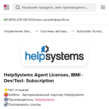
Softline
Поиск
Ме
8 (800) 200-08-60
Запрос цены
Инферит
Блог
Управление бизнесом, CRM/ERP
Системы автоматизации
Automate Schedule
HelpSystems Agent Licenses, IBMi -
Dev/Test- Subscription
Нет отзывов
Softline - Авторизованный партнер HelpSystems
Производитель:
HelpSystems
Скопировать ссылку