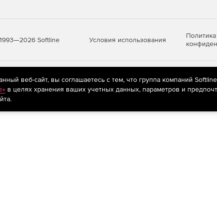
Политика
Условия использования
1993—2026 Softline
конфиден
яются
рекомендательные технологии
(информационные технологии п
ный веб-сайт, вы соглашаетесь с тем, что группа компаний Softlin
предпочтениям пользователей сети «Интернет», находящихся на те
e»
в целях хранения ваших учетных данных, параметров и предпочт
йта.