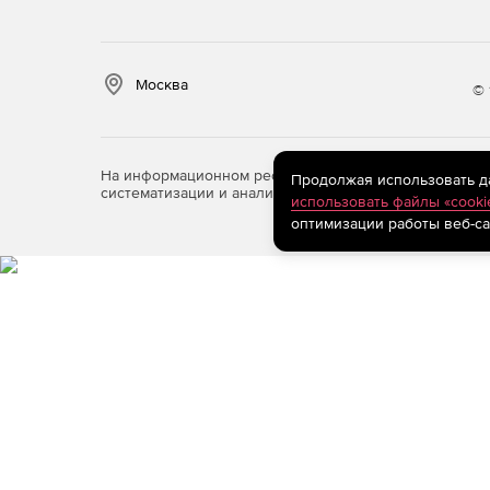
Москва
© 
На информационном ресурсе store.softline.ru примен
Продолжая использовать дан
систематизации и анализа сведений, относящихся к 
использовать файлы «cooki
оптимизации работы веб-са