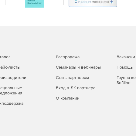
талог
Распродажа
Вакансии
айс-листы
Семинары и вебинары
Помощь
оизводители
Стать партнером
Группа к
Softline
пециальные
Вход в ЛК партнера
редложения
О компании
хподдержка