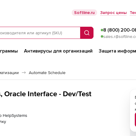
Softline.ru
Запрос цены
Те
8 (800) 200-0
Поиск
sales.r@softline.
ограммы
Антивирусы для организаций
Защита информ
матизации
Automate Schedule
 Oracle Interface - Dev/Test
ер HelpSystems
лку