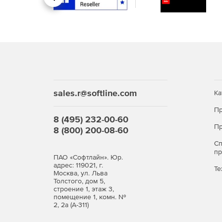
Назад
sales.r@softline.com
Ка
Пр
8 (495) 232-00-60
Пр
8 (800) 200-08-60
С
п
ПАО «Софтлайн». Юр.
адрес: 119021, г.
Те
Москва, ул. Льва
Толстого, дом 5,
строение 1, этаж 3,
помещение 1, комн. №
2, 2а (А-311)