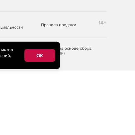
14+
Правила продажи
циальности
редоставления информации на основе сбора,
e может
рритории Российской Федерации)
OK
ений,