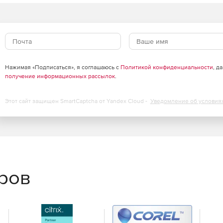
Нажимая «Подписаться», я соглашаюсь с
Политикой конфиденциальности
, д
получение информационных рассылок
.
Этот сайт защищен SmartCaptcha от Yandex Cloud -
Уведомление об условия
еров