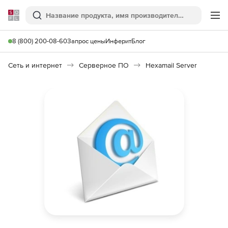
Softline
Поиск
Ме
8 (800) 200-08-60
Запрос цены
Инферит
Блог
Сеть и интернет
Серверное ПО
Hexamail Server