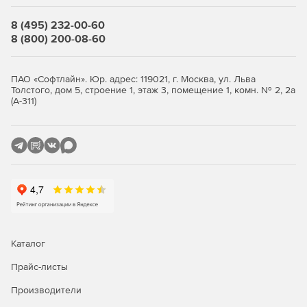
посредством одного сервера.
8 (495) 232-00-60
Отсутствие ограничений по количеству
8 (800) 200-08-60
пользователей и почтовых ящиков.
Автоматическая синхронизация пользователей/
ПАО «Софтлайн». Юр. адрес: 119021, г. Москва, ул. Льва
почтовых ящиков с любым сервером Active Directory
Толстого, дом 5, строение 1, этаж 3, помещение 1, комн. № 2, 2а
или файловой системой.
(А-311)
Антивирусные и антиспам-опции.
Автоматическое сжатие писем электронной почты.
Высокопроизводительное мультиплексирование.
Поддержка защищенной аутентификации.
Поддержка списков контроля доступа.
Каталог
Совместимость с почтовыми клиентами Microsoft
Прайс-листы
Outlook, MacMail, Windows Live Mail, Outlook Express,
Производители
Thunderbird, Evolution, Eudora, Pegasus, PINE, Netscape
Mail, Mulberry и многими другими.