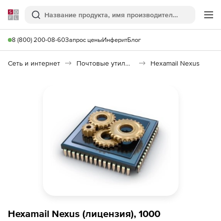
Softline
Поиск
Ме
8 (800) 200-08-60
Запрос цены
Инферит
Блог
Сеть и интернет
Почтовые утилиты
Hexamail Nexus
Hexamail Nexus (лицензия), 1000