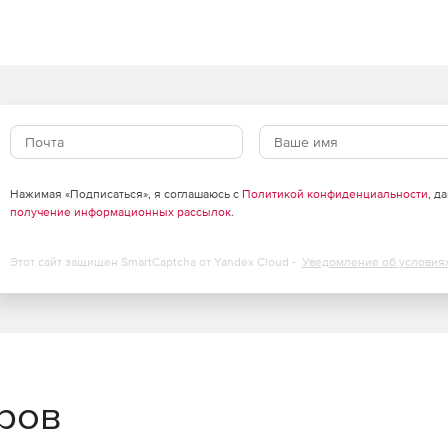
Нажимая «Подписаться», я соглашаюсь с
Политикой конфиденциальности
, д
получение информационных рассылок
.
Этот сайт защищен SmartCaptcha от Yandex Cloud -
Уведомление об условия
еров