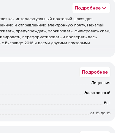
Подробнее
ает как интеллектуальный почтовый шлюз для
енную и отправленную электронную почту, Hexamail
живать, предупреждать, блокировать, фильтровать спам,
хивировать, переформатировать и проверять весь
 с Exchange 2016 и всеми другими почтовыми
 SMTP или собирать электронную почту из нескольких
 IMAP, используя соединитель POP, и перенаправлять
Подробнее
 адреса.
зировать модули по мере необходимости.Nexus
Лицензия
мена сообщениями, которая может расширяться в
са.
Электронный
Full
от 15 до 15
Windows