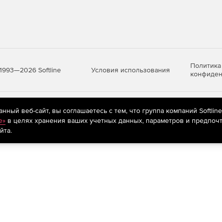
Политика
Условия использования
1993—2026 Softline
конфиден
яются
рекомендательные технологии
(информационные технологии п
ный веб-сайт, вы соглашаетесь с тем, что группа компаний Softlin
предпочтениям пользователей сети «Интернет», находящихся на те
e»
в целях хранения ваших учетных данных, параметров и предпочт
йта.