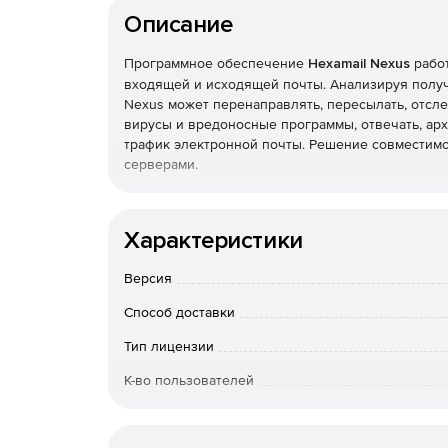
Описание
Программное обеспечение
Hexamail Nexus
работ
входящей и исходящей почты. Анализируя получ
Nexus может перенаправлять, пересылать, отсле
вирусы и вредоносные программы, отвечать, ар
трафик электронной почты. Решение совместимо
серверами.
Nexus может интегрироваться в качестве шлюза
внешних / внутренних учетных записей POP3 или
Характеристики
электронную почту на новые учетные записи или
Уникальная архитектура Nexus позволяет лицен
Версия
предоставляет интеллектуальную платформу об
соответствии с требованиями конкретного бизне
Способ доставки
Тип лицензии
К-во пользователей
Операционная система