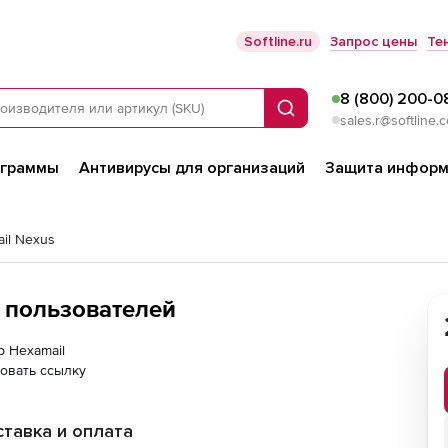
Softline.ru
Запрос цены
Те
8 (800) 200-0
Поиск
sales.r@softline.
ограммы
Антивирусы для организаций
Защита информ
il Nexus
5 пользователей
р Hexamail
овать ссылку
тавка и оплата