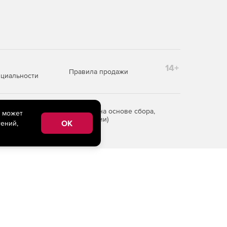
14+
Правила продажи
циальности
редоставления информации на основе сбора,
e может
рритории Российской Федерации)
OK
ений,