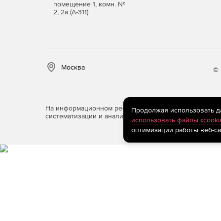
помещение 1, комн. №
2, 2а (А-311)
Москва
© 
На информационном ресурсе store.softline.ru примен
Продолжая использовать дан
систематизации и анализа сведений, относящихся к 
использовать файлы «cooki
оптимизации работы веб-са