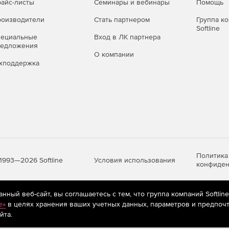
айс-листы
Семинары и вебинары
Помощь
оизводители
Стать партнером
Группа к
Softline
пециальные
Вход в ЛК партнера
редложения
О компании
хподдержка
Политика
Условия использования
1993—2026 Softline
конфиден
ный веб-сайт, вы соглашаетесь с тем, что группа компаний Softlin
яются
рекомендательные технологии
(информационные технологии п
e»
в целях хранения ваших учетных данных, параметров и предпочт
предпочтениям пользователей сети «Интернет», находящихся на те
йта.