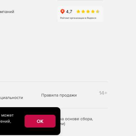
омпаний
14+
Правила продажи
циальности
e может
редоставления информации на основе сбора,
OK
ений,
рритории Российской Федерации)