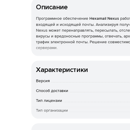
Описание
Программное обеспечение
Hexamail Nexus
работ
входящей и исходящей почты. Анализируя получ
Nexus может перенаправлять, пересылать, отсле
вирусы и вредоносные программы, отвечать, ар
трафик электронной почты. Решение совместимо
серверами.
Nexus может интегрироваться в качестве шлюза
внешних / внутренних учетных записей POP3 или
Характеристики
электронную почту на новые учетные записи или
Уникальная архитектура Nexus позволяет лицен
Версия
предоставляет интеллектуальную платформу об
соответствии с требованиями конкретного бизне
Способ доставки
Тип лицензии
Тип организации
К-во пользователей