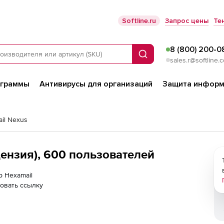
Softline.ru
Запрос цены
Те
8 (800) 200-0
Поиск
sales.r@softline.
ограммы
Антивирусы для организаций
Защита информ
il Nexus
цензия), 600 пользователей
р Hexamail
овать ссылку