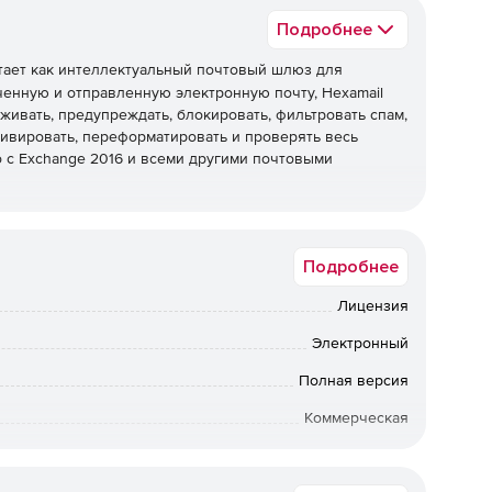
Подробнее
ает как интеллектуальный почтовый шлюз для
енную и отправленную электронную почту, Hexamail
живать, предупреждать, блокировать, фильтровать спам,
хивировать, переформатировать и проверять весь
 с Exchange 2016 и всеми другими почтовыми
 SMTP или собирать электронную почту из нескольких
 IMAP, используя соединитель POP, и перенаправлять
Подробнее
 адреса.
зировать модули по мере необходимости.Nexus
Лицензия
мена сообщениями, которая может расширяться в
са.
Электронный
Полная версия
Коммерческая
от 600 до 600