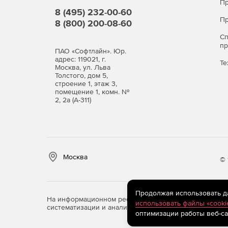
Пр
8 (495) 232-00-60
Пр
8 (800) 200-08-60
С
п
ПАО «Софтлайн». Юр.
адрес: 119021, г.
Те
Москва, ул. Льва
Толстого, дом 5,
строение 1, этаж 3,
помещение 1, комн. №
2, 2а (А-311)
Москва
© 
Продолжая использовать дан
На информационном ресурсе store.softline.ru примен
использовать файлы «cooki
систематизации и анализа сведений, относящихся к 
оптимизации работы веб-са