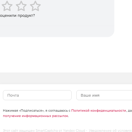
 сертификата.
 оценили продукт?
 загрузки.
 CSV или XML. Снапшот страницы при ошибке.
тного сервера.
Нажимая «Подписаться», я соглашаюсь с
Политикой конфиденциальности
, д
получение информационных рассылок
.
Этот сайт защищен SmartCaptcha от Yandex Cloud -
Уведомление об условия