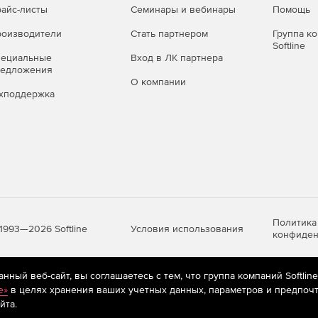
айс-листы
Семинары и вебинары
Помощь
оизводители
Стать партнером
Группа к
Softline
пециальные
Вход в ЛК партнера
редложения
О компании
хподдержка
Политика
Условия использования
1993—2026 Softline
конфиден
ный веб-сайт, вы соглашаетесь с тем, что группа компаний Softlin
яются
рекомендательные технологии
(информационные технологии п
e»
в целях хранения ваших учетных данных, параметров и предпочт
предпочтениям пользователей сети «Интернет», находящихся на те
йта.