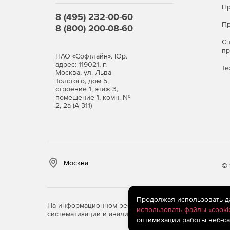
Пр
8 (495) 232-00-60
Пр
8 (800) 200-08-60
С
п
ПАО «Софтлайн». Юр.
адрес: 119021, г.
Те
Москва, ул. Льва
Толстого, дом 5,
строение 1, этаж 3,
помещение 1, комн. №
2, 2а (А-311)
Москва
© 
Продолжая использовать дан
На информационном ресурсе store.softline.ru примен
использовать файлы «cooki
систематизации и анализа сведений, относящихся к 
оптимизации работы веб-са