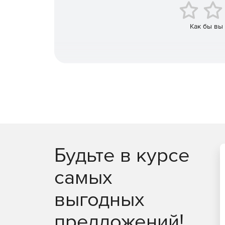
Мониторинг истечения срока действия домена и
Как бы вы
Скорость загрузки
Статистика времени отклика сайта и скорости его
Детальные отчеты
Детальная статистика и отчеты в форматах PDF,
Использование CPU, RAM, HDD
Статистика использования оборудования конкре
Будьте в курсе
самых
выгодных
предложений!