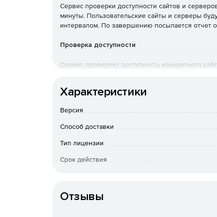
Сервис проверки доступности сайтов и серверов
минуты. Пользовательские сайты и серверы буд
интервалом. По завершению посылается отчет о 
Проверка доступности
Сервис проверяет доступность конкретного сайта 
SNMP, TCP. Мониторинг контента.
Характеристики
Черные списки
Версия
Проверка своего домена на присутствие в изве
Способ доставки
Мгновенные сообщения
Тип лицензии
Получения уведомлений о проблемах по SMS, Ema
Срок действия
Управление Google Ads
Тип организации
Приостановка кампании Google Ads, если с сайто
Отзывы
Проверка домена и SSL