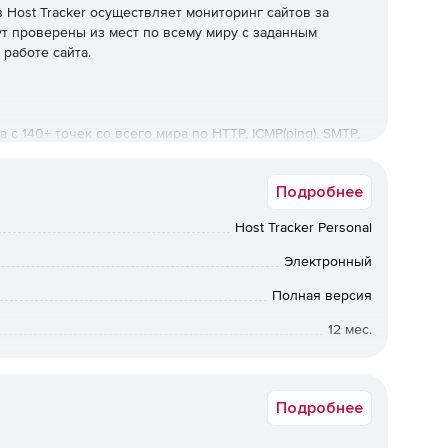
 Host Tracker осуществляет мониторинг сайтов за
ут проверены из мест по всему миру с заданным
работе сайта.
с 140+ точек со всего мира по HTTP, ICMP(ping), SMTP,
Подробнее
Host Tracker Personal
стных черных списках с помощью DNSBL-функции.
Электронный
Полная версия
il, Skype, Hangouts или телефону.
12 мес.
Коммерческая
м что-то не так, автоматическое возобновление.
Подробнее