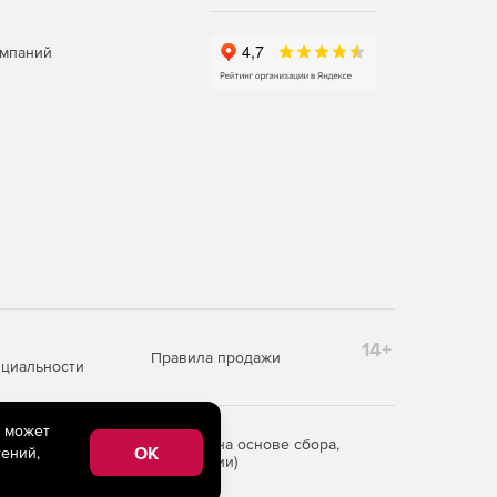
омпаний
14+
Правила продажи
циальности
e может
редоставления информации на основе сбора,
OK
ений,
рритории Российской Федерации)