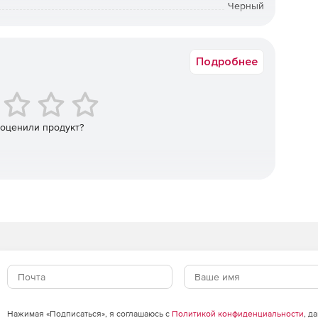
Черный
ёжную аппаратную защиту, которая постоянно
всех уровнях операционной системы от BIOS до
1 × 2.5in
Подробнее
 оценили продукт?
Нажимая «Подписаться», я соглашаюсь с
Политикой конфиденциальности
, д