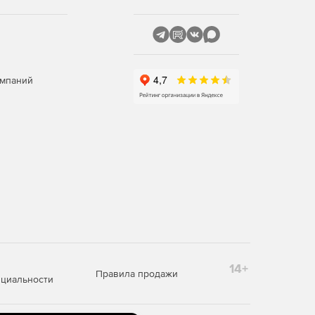
омпаний
14+
Правила продажи
циальности