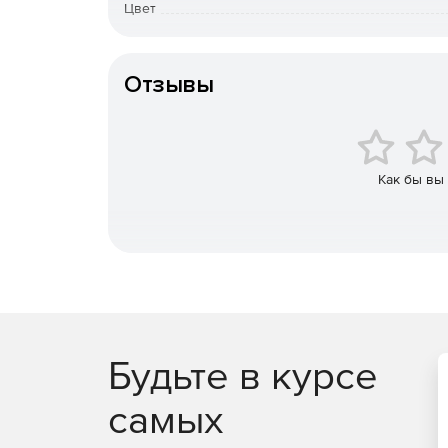
Цвет
HP Wolf Security для бизнеса обеспечивает над
совершенствуется, оберегая ваш компьютер на 
Конфигурация отсеков
браузера.
Отзывы
Как бы вы
Будьте в курсе
самых