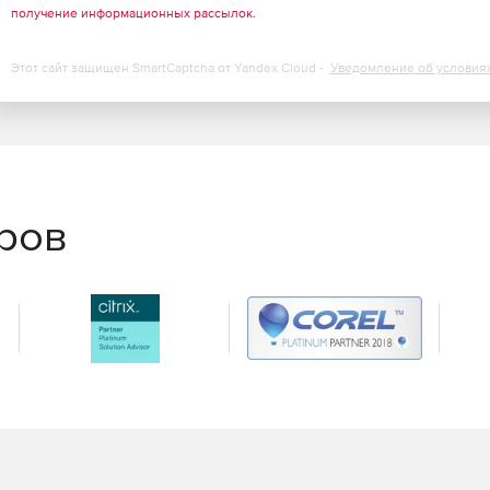
получение информационных рассылок
.
Этот сайт защищен SmartCaptcha от Yandex Cloud -
Уведомление об условия
еров