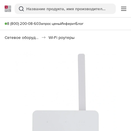
Softline
Поиск
Ме
8 (800) 200-08-60
Запрос цены
Инферит
Блог
Сетевое оборудование
Wi-Fi роутеры