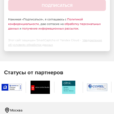
Роутер имеет внешнюю антенну, что позволяет улучшить
ПОДПИСАТЬСЯ
качество сигнала и стабильность подключения.
Устройство имеет компактные размеры и вес, что делает
его удобным для установки и использования в
Нажимая «Подписаться», я соглашаюсь с
Политикой
различных условиях.
конфиденциальности
, даю согласие на
обработку персональных
данных
и
получение информационных рассылок
.
Этот сайт защищен SmartCaptcha от Yandex Cloud -
Уведомление
об условиях обработки данных
Статусы от партнеров
Москва