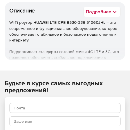
Описание
Подробнее
Wi-Fi роутер
HUAWEI LTE CPE B530-336 51060JHL
– это
современное и функциональное оборудование, которое
обеспечивает стабильное и безопасное подключение к
интернету.
Поддерживает стандарты сотовой связи 4G LTE и 3G, что
позволяет обеспечить стабильное подключение к
интернету даже в условиях слабого сигнала.
Wi-Fi роутер оснащен двумя частотными диапазонами: 2.4
и 5 ГГц. Это позволяет обеспечить высокую скорость
Будьте в курсе самых выгодных
беспроводного соединения до 1267
Мбит/с, что делает
предложений!
его отличным выбором для онлайн-игр, видеозвонков и
других ресурсоемких задач.
Устройство оснащено 1 внешним LAN/WAN-портом со
скоростью 1 Гбит/с, что обеспечивает быстрое и
надежное подключение к проводным устройствам.