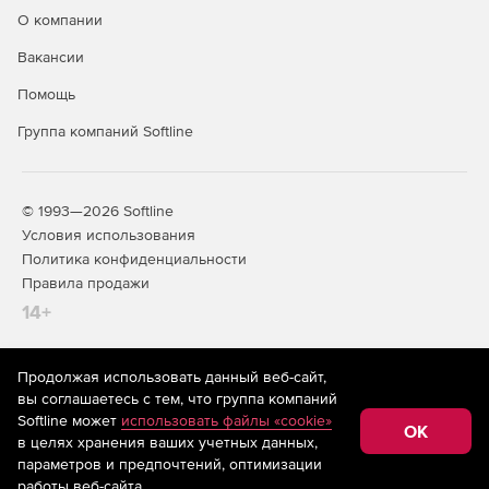
О компании
Вакансии
Помощь
Группа компаний Softline
© 1993—2026 Softline
Условия использования
Политика конфиденциальности
Правила продажи
14+
Продолжая использовать данный веб-сайт,
На информационном ресурсе store.softline.ru применяются
вы соглашаетесь с тем, что группа компаний
рекомендательные технологии
(информационные технологии
Softline может
использовать файлы «cookie»
предоставления информации на основе сбора,
OK
в целях хранения ваших учетных данных,
систематизации и анализа сведений, относящихся к
предпочтениям пользователей сети «Интернет»,
параметров и предпочтений, оптимизации
находящихся на территории Российской Федерации)
работы веб-сайта.