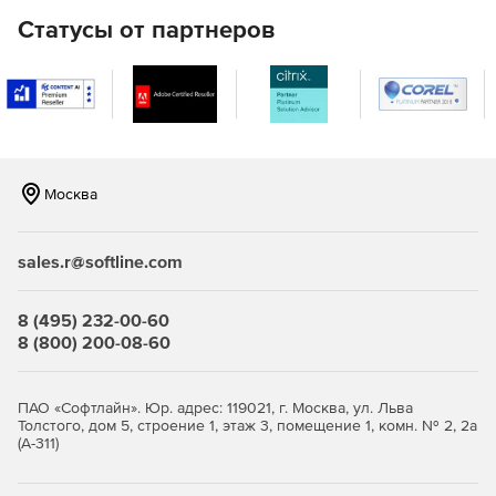
Server 4G. Пользователи и преподаватели могут
Статусы от партнеров
подключиться к системе с любого устройства, где
установлен браузер включая мобильные устройства.
Обширный арсенал инструментов
Современный процесс обучения многогранен и может
включать в себя различные активности – как
Москва
электронное или дистанционное, так и очное обучение.
Для платформы eLearning Server 4G предлагаются
различные инструменты для автоматизации практически
sales.r@softline.com
любого этапа процесса обучения.
8 (495) 232-00-60
8 (800) 200-08-60
ПАО «Софтлайн». Юр. адрес: 119021, г. Москва, ул. Льва
Толстого, дом 5, строение 1, этаж 3, помещение 1, комн. № 2, 2а
(А-311)