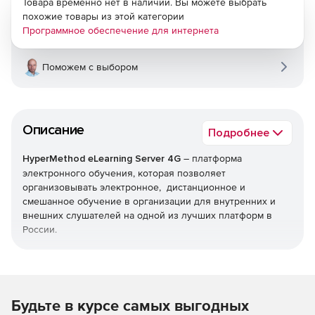
Товара временно нет в наличии. Вы можете выбрать
похожие товары из этой категории
Программное обеспечение для интернета
Поможем с выбором
Описание
Подробнее
HyperMethod eLearning Server 4G
– платформа
электронного обучения, которая позволяет
организовывать электронное, дистанционное и
смешанное обучение в организации для внутренних и
внешних слушателей на одной из лучших платформ в
России.
Мощная и гибкая платформа eLearning Server 4G
позволит расширить рамки онлайнового обучения,
повысить степень вовлеченности сотрудников в процесс
обучения и получить максимальную отдачу.
Будьте в курсе самых выгодных