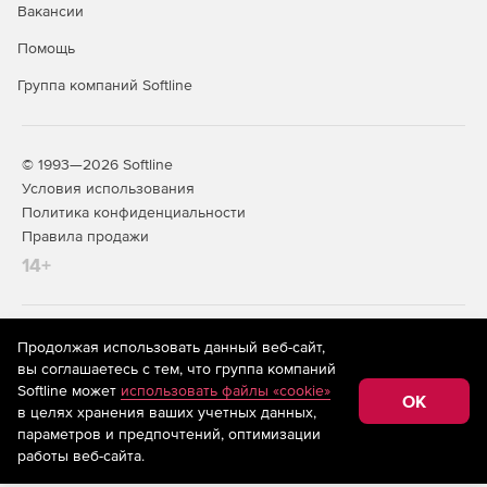
Вакансии
Помощь
Группа компаний Softline
© 1993—2026 Softline
Условия использования
Политика конфиденциальности
Правила продажи
14+
На информационном ресурсе store.softline.ru применяются
Продолжая использовать данный веб-сайт,
рекомендательные технологии
(информационные технологии
вы соглашаетесь с тем, что группа компаний
предоставления информации на основе сбора,
Softline может
использовать файлы «cookie»
систематизации и анализа сведений, относящихся к
OK
в целях хранения ваших учетных данных,
предпочтениям пользователей сети «Интернет»,
находящихся на территории Российской Федерации)
параметров и предпочтений, оптимизации
работы веб-сайта.