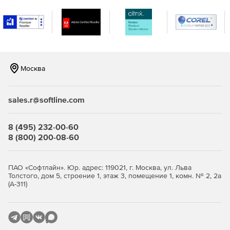
установлен браузер включая мобильные устройства.
Обширный арсенал инструментов
Современный процесс обучения многогранен и может
включать в себя различные активности – как
Москва
электронное или дистанционное, так и очное обучение.
Для платформы eLearning Server 4G предлагаются
различные инструменты для автоматизации практически
sales.r@softline.com
любого этапа процесса обучения.
8 (495) 232-00-60
8 (800) 200-08-60
ПАО «Софтлайн». Юр. адрес: 119021, г. Москва, ул. Льва
Толстого, дом 5, строение 1, этаж 3, помещение 1, комн. № 2, 2а
(А-311)