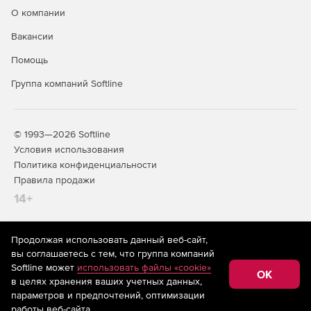
О компании
Вакансии
Помощь
Группа компаний Softline
© 1993—2026 Softline
Условия использования
Политика конфиденциальности
Правила продажи
14+
Продолжая использовать данный веб-сайт,
На информационном ресурсе store.softline.ru применяются
вы соглашаетесь с тем, что группа компаний
рекомендательные технологии
(информационные технологии
Softline может
использовать файлы «cookie»
предоставления информации на основе сбора,
OK
в целях хранения ваших учетных данных,
систематизации и анализа сведений, относящихся к
предпочтениям пользователей сети «Интернет»,
параметров и предпочтений, оптимизации
находящихся на территории Российской Федерации)
работы веб-сайта.