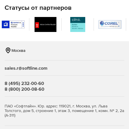
Server 4G. Пользователи и преподаватели могут
Статусы от партнеров
подключиться к системе с любого устройства, где
установлен браузер включая мобильные устройства.
Обширный арсенал инструментов
Современный процесс обучения многогранен и может
включать в себя различные активности – как
Москва
электронное или дистанционное, так и очное обучение.
Для платформы eLearning Server 4G предлагаются
различные инструменты для автоматизации практически
sales.r@softline.com
любого этапа процесса обучения.
8 (495) 232-00-60
8 (800) 200-08-60
ПАО «Софтлайн». Юр. адрес: 119021, г. Москва, ул. Льва
Толстого, дом 5, строение 1, этаж 3, помещение 1, комн. № 2, 2а
(А-311)