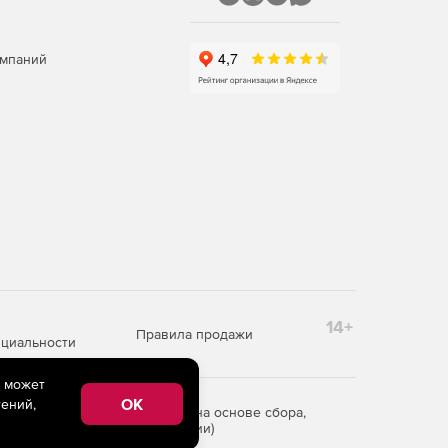
омпаний
14+
Правила продажи
циальности
e может
OK
ений,
редоставления информации на основе сбора,
рритории Российской Федерации)