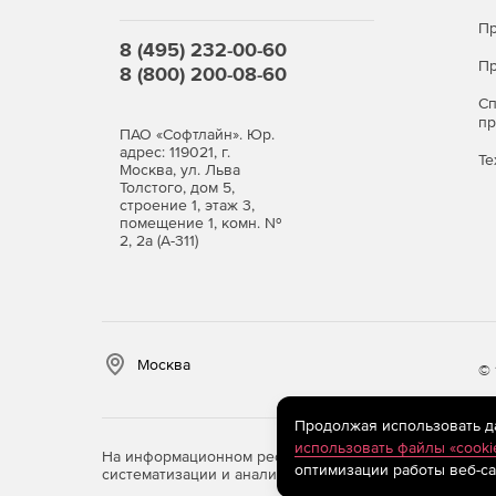
Пр
8 (495) 232-00-60
Пр
8 (800) 200-08-60
С
п
ПАО «Софтлайн». Юр.
адрес: 119021, г.
Те
Москва, ул. Льва
Толстого, дом 5,
строение 1, этаж 3,
помещение 1, комн. №
2, 2а (А-311)
Москва
© 
Продолжая использовать дан
использовать файлы «cooki
На информационном ресурсе store.softline.ru примен
оптимизации работы веб-са
систематизации и анализа сведений, относящихся к 