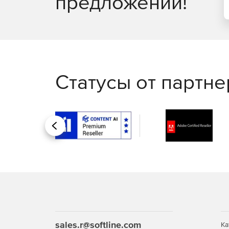
предложений!
Статусы от партн
Назад
sales.r@softline.com
Ка