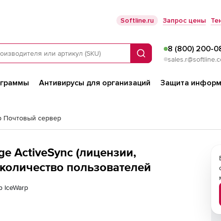
Softline.ru
Запрос цены
Те
8 (800) 200-0
Поиск
sales.r@softline.
ограммы
Антивирусы для организаций
Защита информ
p Почтовый сервер
e ActiveSync (лицензии,
 количество пользователей
р IceWarp