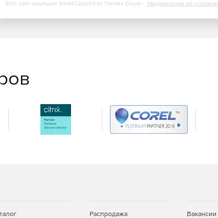
Этот сайт защищен SmartCaptcha от Yandex Cloud -
Уведомление об условия
еров
талог
Распродажа
Вакансии