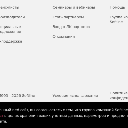
айс-листы
Семинары и вебинары
Помощь
оизводители
Стать партнером
Группа к
Softline
пециальные
Вход в ЛК партнера
редложения
О компании
хподдержка
Политика
Условия использования
1993—2026 Softline
конфиден
ный веб-сайт, вы соглашаетесь с тем, что группа компаний Softlin
e»
в целях хранения ваших учетных данных, параметров и предпочт
яются
рекомендательные технологии
(информационные технологии п
йта.
предпочтениям пользователей сети «Интернет», находящихся на те