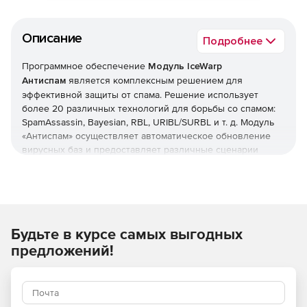
Описание
Подробнее
Программное обеспечение
Модуль IceWarp
Антиспам
является комплексным решением для
эффективной защиты от спама. Решение использует
более 20 различных технологий для борьбы со спамом:
SpamAssassin, Bayesian, RBL, URIBL/SURBL и т. д. Модуль
«Антиспам» осуществляет автоматическое обновление
вирусных баз и предоставляет различные сценарии
управления решением.
Продукт блокирует поступление спама, перемещая
подозрительные сообщения в папку «Карантин».
Изолированные сообщения могут быть просмотрены
Будьте в курсе самых выгодных
получателем или администратором, ответственным за
фильтрацию спама, для выбора дальнейших действий над
предложений!
сообщением. Сообщение может быть добавлено в белый
список, если аутентификация запрос/ответ завершена
корректно. Система генерации отчетов позволяет
контролировать работу модуля, обеспечивая надежную