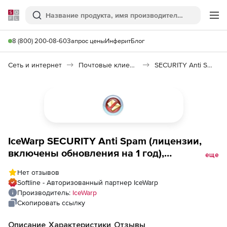
Softline
Поиск
Ме
8 (800) 200-08-60
Запрос цены
Инферит
Блог
Сеть и интернет
Почтовые клиенты
SECURITY Anti Spam
IceWarp SECURITY Anti Spam (лицензии,
включены обновления на 1 год),
еще
количество пользователей
Нет отзывов
Softline - Авторизованный партнер IceWarp
Производитель:
IceWarp
Скопировать ссылку
Описание
Характеристики
Отзывы