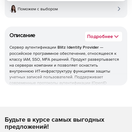
Поможем с выбором
Описание
Подробнее
Сервер аутентификации
Blitz Identity Provider
—
российское программное обеспечение, относящееся к
классу IAM, SSO, MFA решений. Продукт развертывается
на серверах компании и позволяет оснастить
внутреннюю ИТ-инфраструктуру функциями защиты
учетных записей пользователей. Поддерживает
современные протоколы аутентификации (OpenID
Connect, OAuth 2.0, SAML, WS-Federation, RADIUS),
популярные отечественные операционные системы и
СУБД.
Ключевые функции
Будьте в курсе самых выгодных
Blitz Identity Provider позволяет:
предложений!