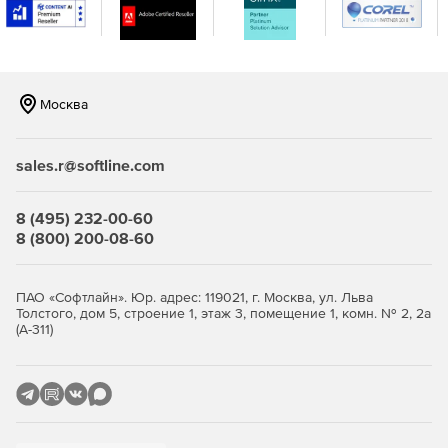
других приложений.
Предоставить системным администраторам полную
информацию о попытках входа пользователей и
доступа к приложениям.
Москва
Использовать сервисы самообслуживания
пользователей – регистрация, восстановление
sales.r@softline.com
доступа, личный кабинет.
Встраивать функции входа, управления учетными
8 (495) 232-00-60
записями и настройками безопасности в
8 (800) 200-08-60
существующую инфраструктуру организации.
Настраивать внешний вид страницы входа под
ПАО «Софтлайн». Юр. адрес: 119021, г. Москва, ул. Льва
корпоративный дизайн вашей организации.
Толстого, дом 5, строение 1, этаж 3, помещение 1, комн. № 2, 2а
(А-311)
Обеспечить требуемую производительность и
быстродействие.
Blitz Identity Provider сертифицирован на соответствие
требованиям информационной безопасности ФСТЭК