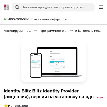
Softline
Поиск
Ме
8 (800) 200-08-60
Запрос цены
Инферит
Блог
Антивирусы и безопасность
Программное обеспечение для контроля доступа
Blitz Identity Provider
Identity Blitz Blitz Identity Provider
(лицензия), версия на установку на одном
еще
дополнительном веб-домене
Нет отзывов