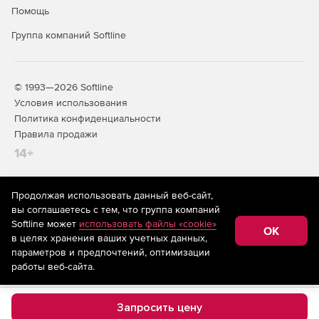
Помощь
Группа компаний Softline
© 1993—2026 Softline
Условия использования
Политика конфиденциальности
Правила продажи
14+
Продолжая использовать данный веб-сайт,
На информационном ресурсе store.softline.ru применяются
вы соглашаетесь с тем, что группа компаний
рекомендательные технологии
(информационные технологии
Softline может
использовать файлы «cookie»
предоставления информации на основе сбора,
OK
в целях хранения ваших учетных данных,
систематизации и анализа сведений, относящихся к
предпочтениям пользователей сети «Интернет»,
параметров и предпочтений, оптимизации
находящихся на территории Российской Федерации)
работы веб-сайта.
Запросить цену