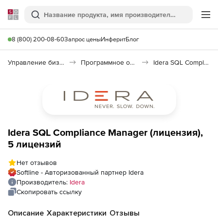
Softline
Поиск
Ме
8 (800) 200-08-60
Запрос цены
Инферит
Блог
Управление бизнесом, CRM/ERP
Программное обеспечение для управления бизнесом
Idera SQL Compliance Manager
Idera SQL Compliance Manager (лицензия),
5 лицензий
Нет отзывов
Softline - Авторизованный партнер Idera
Производитель:
Idera
Скопировать ссылку
Описание
Характеристики
Отзывы