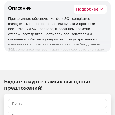
Описание
Подробнее
Программное обеспечение Idera SQL compliance
manager – мощное решение для аудита и проверки
соответствия SQL-сервера, в реальном времени
отслеживает деятельность всех пользователей и
ключевые события и уведомляет о подозрительных
изменениях и попытках вывести из строя базу данных.
SQL compliance manager гарантирует соответствие таким
требованиями безопасности, как Sarbanes-Oxley, GLBA,
HIPAA, PCI DSS и Basel II.
Ключевые особенности:
Будьте в курсе самых выгодных
Непрерывный, гибкий аудит
SQL compliance manager обеспечивает мониторинг базы
предложений!
данных в реальном времени и отслеживает все
подключения, обновления, модификации структуры
данных и изменения в правах доступа. Типы и детали
отслеживаемых данных настраиваются и могут быть
заданы на уровне сервера, базы данных или объекта.