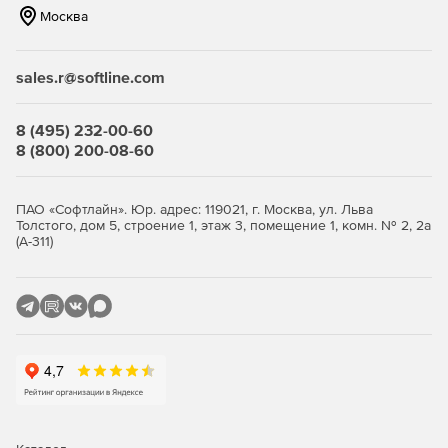
времени контролируют поток данных и отправляют
Москва
собранную информацию в центральное хранилище.
Мощные средства создания отчетов и анализа
sales.r@softline.com
SQL compliance manager содержит готовые отчеты,
отвечающие широкому диапазону потребностей аудита и
безопасности. Эти отчеты разработаны совместно с
8 (495) 232-00-60
лидерами в области аудита такими, как «Ernst and Young»
8 (800) 200-08-60
и «InformationShield Inc». Удобный интерфейс позволяет
легко и быстро создавать дополнительные отчеты и
настраивать существующие.
ПАО «Софтлайн». Юр. адрес: 119021, г. Москва, ул. Льва
Толстого, дом 5, строение 1, этаж 3, помещение 1, комн. № 2, 2а
(А-311)