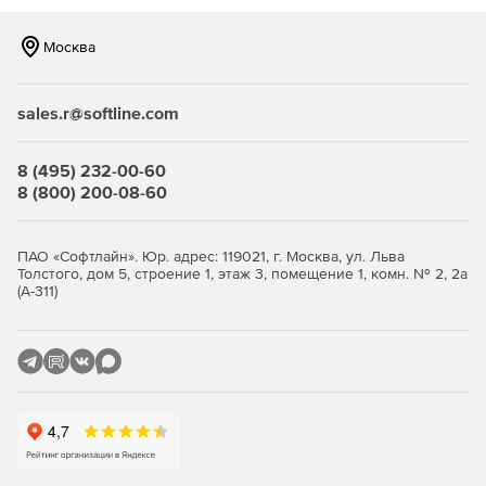
проще. Чат-бот избавит от лишней рутины, отправив
сотрудникам индивидуальные уведомления о начале
Москва
обучения.
Эффективность сотрудников и целых отделов всегда
sales.r@softline.com
под рукой
Решение дает общую картину по компетенциям каждого
8 (495) 232-00-60
сотрудника, который прошел оценку. Отчеты хранятся
8 (800) 200-08-60
неограниченное количество времени, поэтому к ним
всегда можно вернуться для анализа изменений после
прохождения обучения.
ПАО «Софтлайн». Юр. адрес: 119021, г. Москва, ул. Льва
Толстого, дом 5, строение 1, этаж 3, помещение 1, комн. № 2, 2а
(А-311)