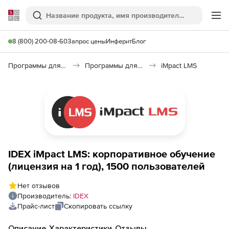
Softline
Поиск
Ме
8 (800) 200-08-60
Запрос цены
Инферит
Блог
Программы для образования и науки
Программы для бизнес-образования
iMpact LMS
IDEX iMpact LMS: корпоративное обучение
(лицензия на 1 год), 1500 пользователей
Нет отзывов
Производитель:
IDEX
Прайс-лист
Скопировать ссылку
Описание
Характеристики
Отзывы