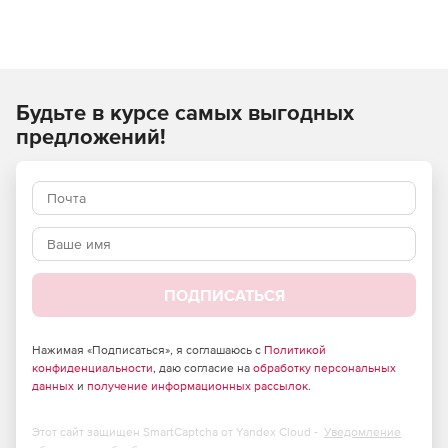
новых компонентов. Среди них: интегрированные
система управления версиями и программа отладки,
поддержка более 30 популярных компиляторов,
встроенный обзор классов, интеллектуальность языка,
конвертер проектов и другие.
Будьте в курсе самых выгодных
Текстовый редактор UEStudio предназначен для web-
предложений!
разработчиков, системных администраторов,
производителей программного обеспечения,
программистов Basic и просто опытных пользователей.
Благодаря высокой стабильности и качеству
редактирования текстов программ и кодов, система
UEStudio фактически является стандартом среди всех
подобных решений.
ПОДПИСАТЬСЯ
Основные возможности UEStudio:
Разработка проектов/решений. Поддержка проектной
Нажимая «Подписаться», я соглашаюсь с
Политикой
конфиденциальности
конфигурации для более 30 популярных
, даю согласие на
обработку персональных
данных
и
получение информационных рассылок
.
компиляторов и ассемблеров, включая Microsoft
Visual C++, Java, GNU C/C++, интеграция с системами
CVS и SVN, поддержка тегов, управление проектами,
Этот сайт защищен SmartCaptcha от Yandex Cloud -
Уведомление