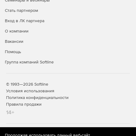
Семинары и вебинары
Стать партнером
Вход в ЛК партнера
О компании
Вакансии
Помощь
Группа компаний Softline
© 1993—2026 Softline
Условия использования
Политика конфиденциальности
Правила продажи
14+
На информационном ресурсе store.softline.ru применяются
Продолжая использовать данный веб-сайт,