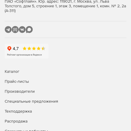
ПАО «Софтлайн». Юр. адрес: 119021, г. Москва, ул. Льва
Толстого, дом 5, строение 1, этаж 3, помещение 1, комн. № 2, 2а
Редактирование. Поддрежка функций UltraEdit,
(А-311)
дополнительных потоков данных (ADS) для
операционных систем NTFS и др.
Автоматическое редактирование заданий с помощью
интегрированной машины сценариев.
Дублирование панелей инструментов и других
персональных модификаций.
Каталог
Прайс-листы
Производители
Специальные предложения
Техподдержка
Распродажа