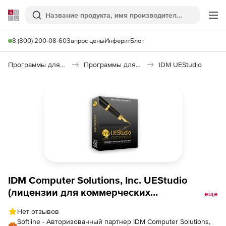
Softline
Поиск
Ме
8 (800) 200-08-60
Запрос цены
Инферит
Блог
Программы для программирования
Программы для разработки ПО
IDM UEStudio
IDM Computer Solutions, Inc. UEStudio
(лицензии для коммерческих
еще
организаций),
Нет отзывов
Softline - Авторизованный партнер IDM Computer Solutions,