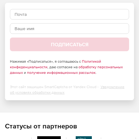
Возможность отправки факсимильных сообщений
нескольким адресатам или группам.
Дизайн и использование Microsoft coverpages.
Возможность предварительного просмотра факса.
ПОДПИСАТЬСЯ
Гибкое лицензирование.
Нажимая «Подписаться», я соглашаюсь с
Политикой
конфиденциальности
Совместимость с Windows Windows 2000, 2003, XP,
, даю согласие на
обработку персональных
данных
и
получение информационных рассылок
.
Vista Business/Ultimate and 2000/2003 Server.
Этот сайт защищен SmartCaptcha от Yandex Cloud -
Уведомление
об условиях обработки данных
Статусы от партнеров