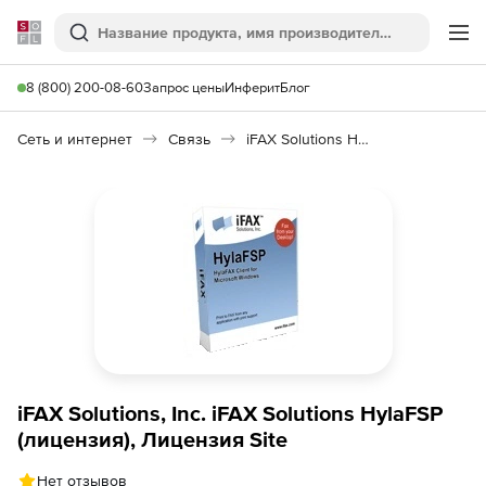
Softline
Поиск
Ме
8 (800) 200-08-60
Запрос цены
Инферит
Блог
Сеть и интернет
Связь
iFAX Solutions HylaFSP
iFAX Solutions, Inc. iFAX Solutions HylaFSP
(лицензия), Лицензия Site
Нет отзывов