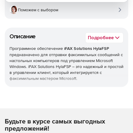
Поможем с выбором
Описание
Подробнее
Программное обеспечение
iFAX Solutions HylaFSP
предназначено для отправки факсимильных сообщений с
настольных компьютеров под управлением Microsoft
Windows. iFAX Solutions HylaFSP – это надежный и простой
в управлении клиент, который интегрируется с
факсимильным мастером Microsoft.
Основные возможности:
Интеграция с удобным в работе факсимильным
мастером Microsoft.
Будьте в курсе самых выгодных
Простота управления.
предложений!
Интеграция с адресными книгами Outlook.