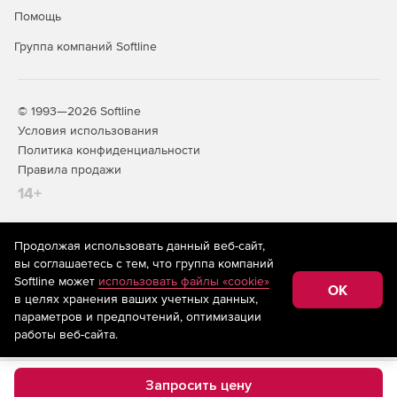
Помощь
Группа компаний Softline
© 1993—2026 Softline
Условия использования
Политика конфиденциальности
Правила продажи
14+
Продолжая использовать данный веб-сайт,
На информационном ресурсе store.softline.ru применяются
вы соглашаетесь с тем, что группа компаний
рекомендательные технологии
(информационные технологии
Softline может
использовать файлы «cookie»
предоставления информации на основе сбора,
OK
в целях хранения ваших учетных данных,
систематизации и анализа сведений, относящихся к
предпочтениям пользователей сети «Интернет»,
параметров и предпочтений, оптимизации
находящихся на территории Российской Федерации)
работы веб-сайта.
Запросить цену