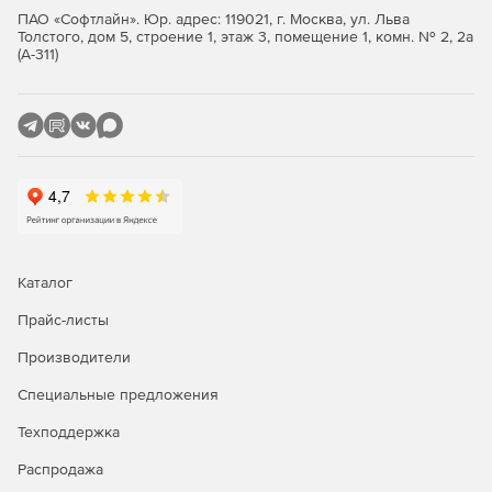
Управление доступом к данным при помощи ролей –
ПАО «Софтлайн». Юр. адрес: 119021, г. Москва, ул. Льва
администратор, редактор, пользователь.
Толстого, дом 5, строение 1, этаж 3, помещение 1, комн. № 2, 2а
(А-311)
Соответствие ГОСТ
Руководства отвечают российским требованиям к
электронной технической документации ГОСТ Р 54088;
2.051, 2.601, 2.602, 2.611 (ЕСКД).
Богатство форматов
3D-анимация, аудио, изображения и текстовые документы
дают полное представление о технологическом
Каталог
процессе.
Прайс-листы
Важно!
Производители
При покупке лицензии Конечному Пользователю
Специальные предложения
обязательно приобретается годовую техническую
Техподдержка
поддержку (ALC).
Распродажа
Обзор возможностей «POWERGUIDE»