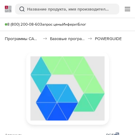
Softline
Поиск
Ме
8 (800) 200-08-60
Запрос цены
Инферит
Блог
Программы САПР и ГИС
Базовые программы
POWERGUIDE
Артикул:
PGE