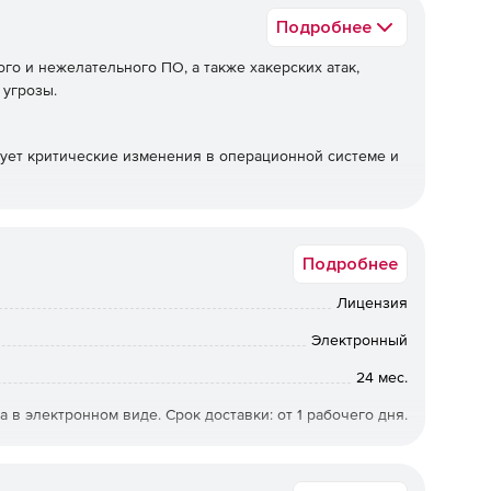
Подробнее
о и нежелательного ПО, а также хакерских атак,
 угрозы.
лирует критические изменения в операционной системе и
беспечивающий централизованную установку и обновление
в;
Подробнее
оторый помогает осуществлять централизованный
Лицензия
Электронный
24 мес.
а в электронном виде. Срок доставки: от 1 рабочего дня.
IGUARD100+2