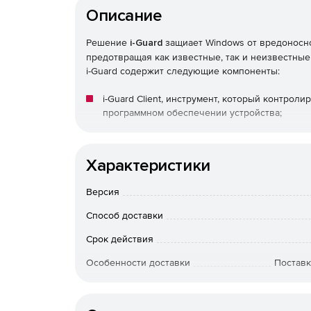
Описание
Решение
i-Guard
защиает Windows от вредоносног
предотвращая как известные, так и неизвестные
i-Guard содержит следующие компоненты:
i-Guard Client, инструмент, который контро
программном обеспечении устройства;
i-Guard Deployment Service, инструмент, о
клиента i-Guard Client на множестве устройст
Характеристики
i-Guard Management Console, инструмент, к
Версия
контроль безопасности устройств.
Способ доставки
Срок действия
Особенности доставки
Поставк
Артикул