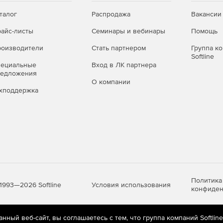
талог
Распродажа
Вакансии
айс-листы
Семинары и вебинары
Помощь
оизводители
Стать партнером
Группа к
Softline
пециальные
Вход в ЛК партнера
редложения
О компании
хподдержка
Политика
Условия использования
1993—2026 Softline
конфиден
ный веб-сайт, вы соглашаетесь с тем, что группа компаний Softlin