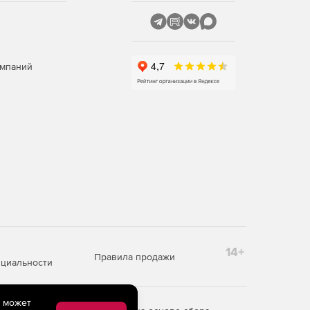
омпаний
14+
Правила продажи
циальности
e может