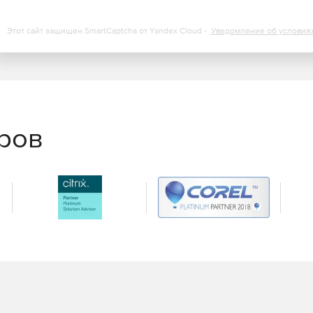
Этот сайт защищен SmartCaptcha от Yandex Cloud -
Уведомление об условия
еров