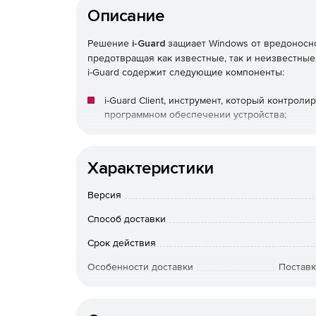
Описание
Решение
i-Guard
защиает Windows от вредоносног
предотвращая как известные, так и неизвестные
i-Guard содержит следующие компоненты:
i-Guard Client, инструмент, который контро
программном обеспечении устройства;
i-Guard Deployment Service, инструмент, о
клиента i-Guard Client на множестве устройст
Характеристики
i-Guard Management Console, инструмент, к
Версия
контроль безопасности устройств.
Способ доставки
Срок действия
Особенности доставки
Поставк
Артикул