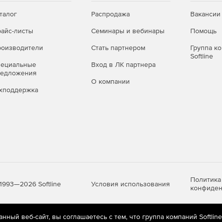
талог
Распродажа
Вакансии
айс-листы
Семинары и вебинары
Помощь
оизводители
Стать партнером
Группа к
Softline
пециальные
Вход в ЛК партнера
редложения
О компании
хподдержка
Политика
Условия использования
1993—2026 Softline
конфиден
ный веб-сайт, вы соглашаетесь с тем, что группа компаний Softlin