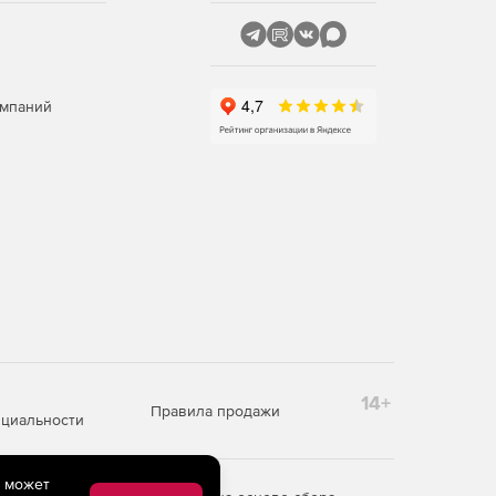
омпаний
14+
Правила продажи
циальности
e может