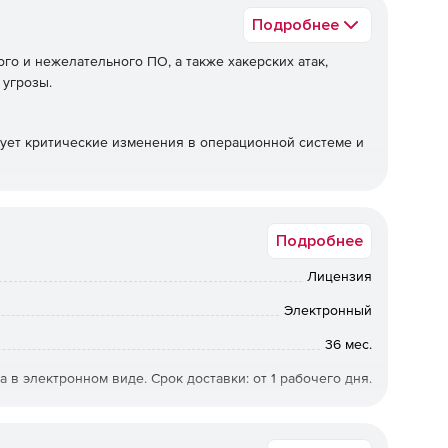
Подробнее
о и нежелательного ПО, а также хакерских атак,
 угрозы.
лирует критические изменения в операционной системе и
беспечивающий централизованную установку и обновление
в;
Подробнее
оторый помогает осуществлять централизованный
Лицензия
Электронный
36 мес.
а в электронном виде. Срок доставки: от 1 рабочего дня.
IGUARD5000+3