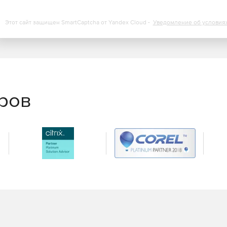
Этот сайт защищен SmartCaptcha от Yandex Cloud -
Уведомление об условия
еров