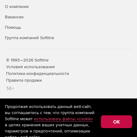
О компании
Вакансии
Помощь
Группа компаний Softline
© 1993—2026 Softline
Условия использования
Политика конфиденциальности
Правила продажи
14+
Продолжая использовать данный веб-сайт,
На информационном ресурсе store.softline.ru применяются
вы соглашаетесь с тем, что группа компаний
рекомендательные технологии
(информационные технологии
Softline может
использовать файлы «cookie»
предоставления информации на основе сбора,
OK
в целях хранения ваших учетных данных,
систематизации и анализа сведений, относящихся к
предпочтениям пользователей сети «Интернет»,
параметров и предпочтений, оптимизации
находящихся на территории Российской Федерации)