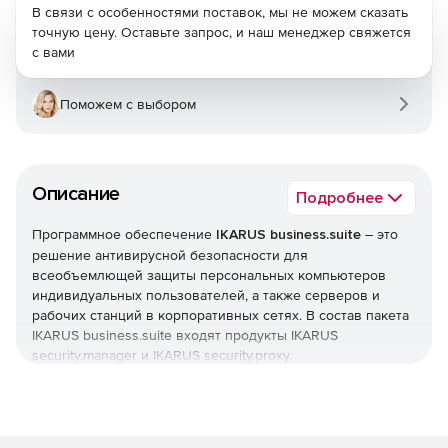
В связи с особенностями поставок, мы не можем сказать
точную цену. Оставьте запрос, и наш менеджер свяжется
с вами
Поможем с выбором
Описание
Подробнее
Программное обеспечение
IKARUS business.suite
– это
решение антивирусной безопасности для
всеобъемлющей защиты персональных компьютеров
индивидуальных пользователей, а также серверов и
рабочих станций в корпоративных сетях. В состав пакета
IKARUS business.suite входят продукты IKARUS
security.manager и IKARUS security.proxy.
Компоненты IKARUS business.suite:
IKARUS security.manager
– консоль управления
антивирусной защитой в офисных компьютерных