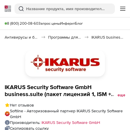
Softline
Поиск
Ме
8 (800) 200-08-60
Запрос цены
Инферит
Блог
Антивирусы и безопасность
Программы для защиты информации
IKARUS business.suite
IKARUS Security Software GmbH
business.suite (пакет лицензий 1, ISM +
еще
IMSGS), Количество пользователей
Нет отзывов
Softline - Авторизованный партнер IKARUS Security Software
GmbH
Производитель:
IKARUS Security Software GmbH
Скопировать ссылку