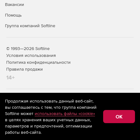
Вакансии
Помощь
Группа компаний Softline
© 1993—2026 Softline
Условия использования
Политика конфиденциальности
Правила продажи
14+
На информационном ресурсе store.softline.ru применяются
Продолжая использовать данный веб-сайт,
рекомендательные технологии
(информационные технологии
вы соглашаетесь с тем, что группа компаний
предоставления информации на основе сбора,
Softline может
использовать файлы «cookie»
систематизации и анализа сведений, относящихся к
OK
в целях хранения ваших учетных данных,
предпочтениям пользователей сети «Интернет»,
находящихся на территории Российской Федерации)
параметров и предпочтений, оптимизации
работы веб-сайта.