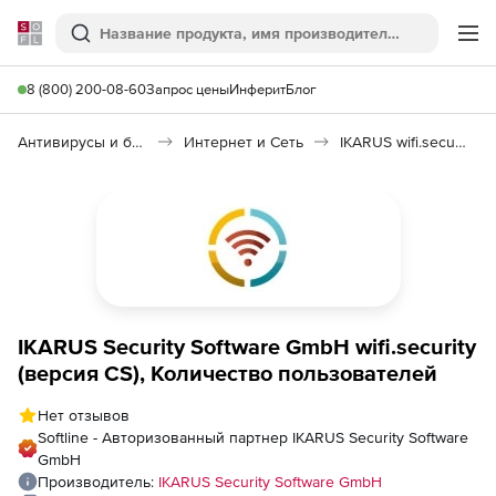
Softline
Поиск
Ме
8 (800) 200-08-60
Запрос цены
Инферит
Блог
Антивирусы и безопасность
Интернет и Сеть
IKARUS wifi.security
IKARUS Security Software GmbH wifi.security
(версия CS), Количество пользователей
Нет отзывов
Softline - Авторизованный партнер IKARUS Security Software
GmbH
Производитель:
IKARUS Security Software GmbH