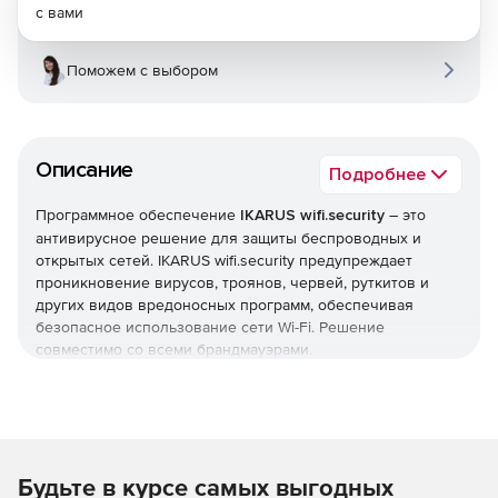
с вами
Поможем с выбором
Описание
Подробнее
Программное обеспечение
IKARUS wifi.security
– это
антивирусное решение для защиты беспроводных и
открытых сетей. IKARUS wifi.security предупреждает
проникновение вирусов, троянов, червей, руткитов и
других видов вредоносных программ, обеспечивая
безопасное использование сети Wi-Fi. Решение
совместимо со всеми брандмауэрами.
Программа предусматривает возможность
индивидуальных настроек, обеспечивает управление
доступом к сети и создание целевых страниц для
отдельных групп пользователей. IKARUS wifi.security
Будьте в курсе самых выгодных
позволяет установить правила для внутренних и