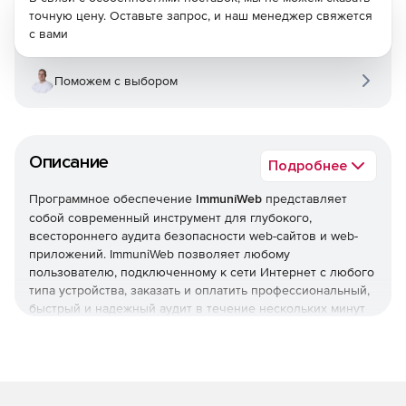
точную цену. Оставьте запрос, и наш менеджер свяжется
с вами
Поможем с выбором
Описание
Подробнее
Программное обеспечение
ImmuniWeb
представляет
собой современный инструмент для глубокого,
всестороннего аудита безопасности web-сайтов и web-
приложений. ImmuniWeb позволяет любому
пользователю, подключенному к сети Интернет с любого
типа устройства, заказать и оплатить профессиональный,
быстрый и надежный аудит в течение нескольких минут
из любой страны мира. ImmuniWeb предлагает 4
различные категории аудита: от самого экономичного,
который подходит для небольших сайтов, до недельного
аудита, который способен надежно проверить и защитить
большие корпоративные сайты.