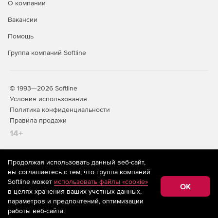
О компании
Вакансии
Помощь
Группа компаний Softline
© 1993—2026 Softline
Условия использования
Политика конфиденциальности
Правила продажи
14+
Продолжая использовать данный веб-сайт,
На информационном ресурсе store.softline.ru применяются
вы соглашаетесь с тем, что группа компаний
рекомендательные технологии
(информационные технологии
Softline может
использовать файлы «cookie»
предоставления информации на основе сбора,
OK
в целях хранения ваших учетных данных,
систематизации и анализа сведений, относящихся к
предпочтениям пользователей сети «Интернет»,
параметров и предпочтений, оптимизации
находящихся на территории Российской Федерации)
работы веб-сайта.