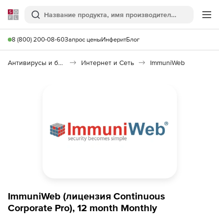
Softline
Поиск
Ме
8 (800) 200-08-60
Запрос цены
Инферит
Блог
Антивирусы и безопасность
Интернет и Сеть
ImmuniWeb
ImmuniWeb (лицензия Continuous
Corporate Pro), 12 month Monthly