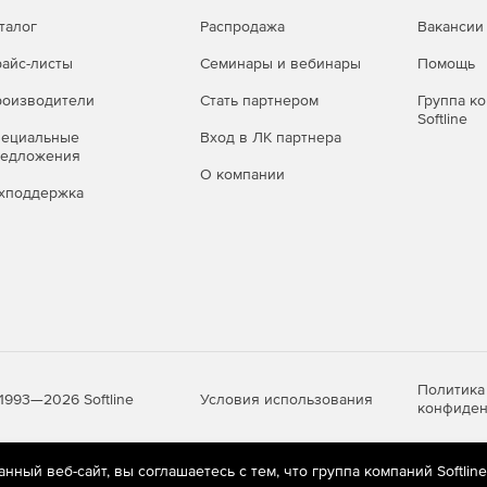
талог
Распродажа
Вакансии
айс-листы
Семинары и вебинары
Помощь
оизводители
Стать партнером
Группа к
Softline
пециальные
Вход в ЛК партнера
редложения
О компании
хподдержка
Политика
Условия использования
1993—2026 Softline
конфиден
ный веб-сайт, вы соглашаетесь с тем, что группа компаний Softlin
яются
рекомендательные технологии
(информационные технологии п