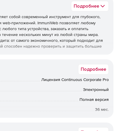
Подробнее
яет собой современный инструмент для глубокого,
 и web-приложений. ImmuniWeb позволяет любому
любого типа устройства, заказать и оплатить
 течение нескольких минут из любой страны мира.
дита: от самого экономичного, который подходит для
рый способен надежно проверить и защитить большие
Подробнее
ссом аудита. На портале можно выбрать дату, оплатить
Лицензия Continuous Corporate Pro
ать технические настройки (по умолчанию ничего выбирать
ельные настройки есть только для экспертов) и
Электронный
ртал – это единственная часть ImmuniWeb, с которой
Полная версия
36 мес.
й сканер уязвимостей, разработанный специалистами
Коммерческая организация