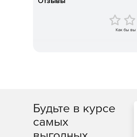
Отзывы
ImmuniWeb Auditors
– команда профессионал
индустрии web-безопасности. Команда удале
сайта параллельно со сканером. Аудиторы в
к системе техподдержки и биллинга в целях
Как бы вы
Будьте в курсе
самых
выгодных