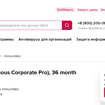
Softline.ru
Запрос цены
Те
8 (800) 200-0
Поиск
sales.r@softline.
ограммы
Антивирусы для организаций
Защита информ
ImmuniWeb
us Corporate Pro), 36 month
ер ImmuniWeb
ку