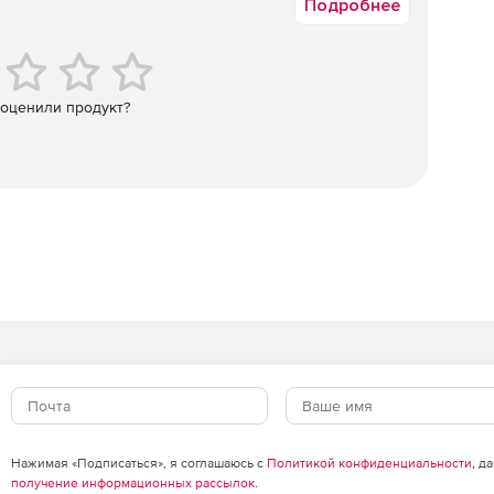
ьный аудиторов опытом работы не менее 5 лет в
Подробнее
нно или локально выполняет ручное тестирование
идят лишь техническую часть проекта и лишены доступа
 соблюдения приватности клиентов.
 оценили продукт?
Нажимая «Подписаться», я соглашаюсь с
Политикой конфиденциальности
, д
получение информационных рассылок
.