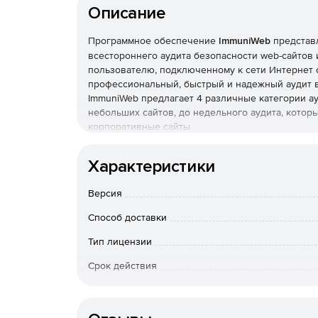
Описание
Программное обеспечение
ImmuniWeb
представл
всестороннего аудита безопасности web-сайтов
пользователю, подключенному к сети Интернет с 
профессиональный, быстрый и надежный аудит в
ImmuniWeb предлагает 4 различные категории ау
небольших сайтов, до недельного аудита, кото
корпоративные сайты.
Основные компоненты ImmuniWeb:
Характеристики
ImmuniWeb Portal
позволяет управлять проце
Версия
аудит (PayPal, Visa, MasterCard, AMEX), указ
не надо, система все сделает сама, дополнит
Способ доставки
безопасно скачать PDF отчет. Фактически по
Тип лицензии
взаимодействует клиент.
Срок действия
ImmuniWeb Scanner
– быстрый и эффективны
High-Tech Bridge с нуля.
Тип организации