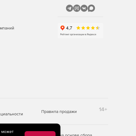
омпаний
14+
Правила продажи
циальности
e может
редоставления информации на основе сбора,