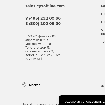
sales.r@softline.com
Ка
Пр
8 (495) 232-00-60
Пр
8 (800) 200-08-60
С
п
ПАО «Софтлайн». Юр.
адрес: 119021, г.
Те
Москва, ул. Льва
Толстого, дом 5,
строение 1, этаж 3,
помещение 1, комн. №
2, 2а (А-311)
Москва
© 
Продолжая использовать дан
На информационном ресурсе store.softline.ru примен