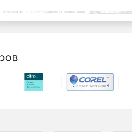
Этот сайт защищен SmartCaptcha от Yandex Cloud -
Уведомление об условия
еров