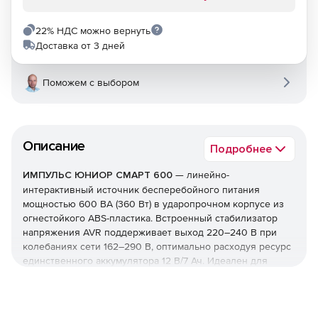
22% НДС можно вернуть
Доставка от 3 дней
Поможем с выбором
Описание
Подробнее
ИМПУЛЬС ЮНИОР СМАРТ 600
— линейно-
интерактивный источник бесперебойного питания
мощностью 600 ВА (360 Вт) в ударопрочном корпусе из
огнестойкого ABS-пластика. Встроенный стабилизатор
напряжения AVR поддерживает выход 220–240 В при
колебаниях сети 162–290 В, оптимально расходуя ресурс
единственного аккумулятора 12 В/7 Ач. Идеален для
защиты компьютеров и рабочих станций от скачков,
просадок и отключений.
Однофазный вход 220–240 В с частотой 50–60 Гц