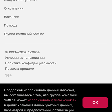
О компании
Вакансии
Помощь
Группа компаний Softline
© 1993—2026 Softline
Условия использования
Политика конфиденциальности
Правила продажи
14+
Продолжая использовать данный веб-сайт,
На информационном ресурсе store.softline.ru применяются
вы соглашаетесь с тем, что группа компаний
рекомендательные технологии
(информационные технологии
Softline может
использовать файлы «cookie»
предоставления информации на основе сбора,
OK
в целях хранения ваших учетных данных,
систематизации и анализа сведений, относящихся к
предпочтениям пользователей сети «Интернет»,
параметров и предпочтений, оптимизации