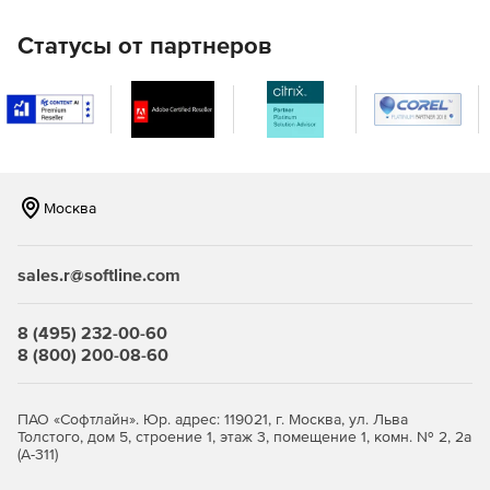
батареи. Компактные габариты 96×138×286 мм и вес 4.3 кг
упрощают установку под столом или в шкафу.
Статусы от партнеров
Применение
Подходит для персональных компьютеров, рабочих
станций, роутеров, принтеров. Стабилизатор AVR
продлевает срок службы электроники при нестабильной
сети. Доступная цена сочетается с высоким качеством
Москва
защиты, делая модель оптимальным выбором для малого
бизнеса и домашнего использования.
sales.r@softline.com
8 (495) 232-00-60
8 (800) 200-08-60
ПАО «Софтлайн». Юр. адрес: 119021, г. Москва, ул. Льва
Толстого, дом 5, строение 1, этаж 3, помещение 1, комн. № 2, 2а
(А-311)