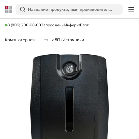
Softline
Поиск
Ме
8 (800) 200-08-60
Запрос цены
Инферит
Блог
Компьютерная периферия
ИБП (Источники бесперебойного питания)