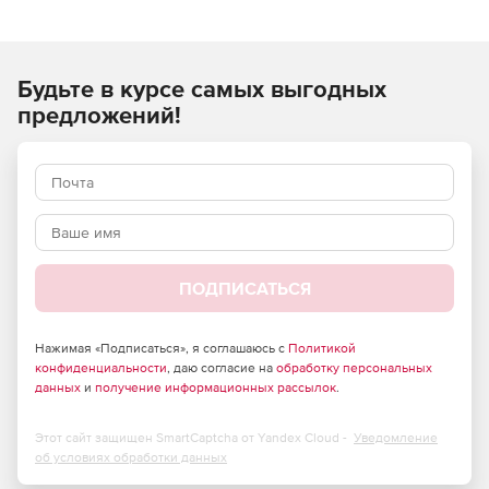
Solid Edge, IntelliCAD, ProE, VectorWorks и многое другое.
Программа CADsymbols работает с форматами DXF, .DWG,
.DWF, .SVG, BMP, JPG, .PNG и TIF.
Будьте в курсе самых выгодных
предложений!
ПОДПИСАТЬСЯ
Нажимая «Подписаться», я соглашаюсь с
Политикой
конфиденциальности
, даю согласие на
обработку персональных
данных
и
получение информационных рассылок
.
Этот сайт защищен SmartCaptcha от Yandex Cloud -
Уведомление
об условиях обработки данных