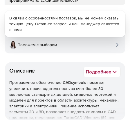
предпринимательской деятельности
В связи с особенностями поставок, мы не можем сказать
точную цену. Оставьте запрос, и наш менеджер свяжется
с вами
Поможем с выбором
Описание
Подробнее
Программное обеспечение
CADsymbols
помогает
увеличить производительность за счет более 30
миллионов стандартных деталей, символов чертежей и
моделей для проектов в области архитектуры, механики,
электрики и электроники. Решение использует
элементы 2D и 3D, позволяет внедрять символы в CAD-
приложения, поддерживает TurboCAD Windows (64- and
32-бит), TurboCAD LTE, DoubleCAD, AutoCAD (including LT,
Architecture, and Mechanical & Architectural Desktop), CATIA,