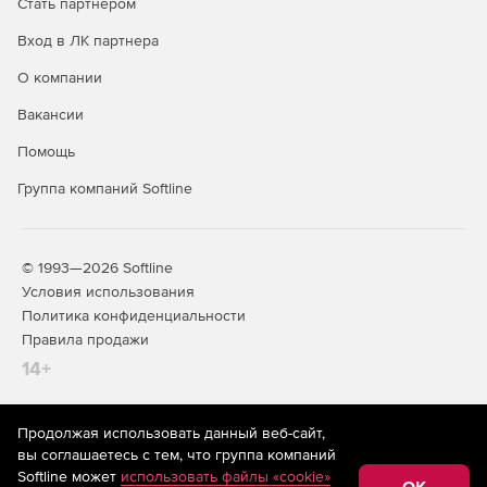
Стать партнером
Вход в ЛК партнера
О компании
Вакансии
Помощь
Группа компаний Softline
© 1993—2026 Softline
Условия использования
Политика конфиденциальности
Правила продажи
14+
Продолжая использовать данный веб-сайт,
На информационном ресурсе store.softline.ru применяются
вы соглашаетесь с тем, что группа компаний
рекомендательные технологии
(информационные технологии
Softline может
использовать файлы «cookie»
предоставления информации на основе сбора,