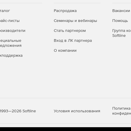
талог
Распродажа
Вакансии
айс-листы
Семинары и вебинары
Помощь
оизводители
Стать партнером
Группа к
Softline
пециальные
Вход в ЛК партнера
редложения
О компании
хподдержка
Политика
Условия использования
1993—2026 Softline
конфиден