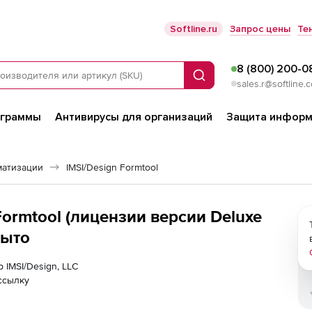
Softline.ru
Запрос цены
Те
8 (800) 200-0
Поиск
sales.r@softline.
ограммы
Антивирусы для организаций
Защита информ
матизации
IMSI/Design Formtool
 Formtool (лицензии версии Deluxe
рыто
 IMSI/Design, LLC
ссылку