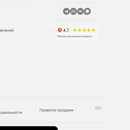
омпаний
14+
Правила продажи
циальности