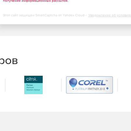
получение информационных рассылок
.
Этот сайт защищен SmartCaptcha от Yandex Cloud -
Уведомление об условия
еров