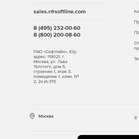
sales.r@softline.com
Ка
Пр
8 (495) 232-00-60
Пр
8 (800) 200-08-60
С
п
ПАО «Софтлайн». Юр.
адрес: 119021, г.
Те
Москва, ул. Льва
Толстого, дом 5,
строение 1, этаж 3,
помещение 1, комн. №
2, 2а (А-311)
Москва
© 