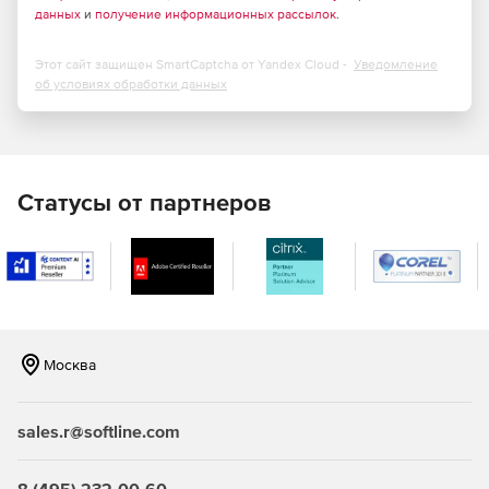
данных
и
получение информационных рассылок
.
Конвертация векторных PDF-файлов в стандартные
форматы DWG, DXF и HPGL.
Этот сайт защищен SmartCaptcha от Yandex Cloud -
Уведомление
об условиях обработки данных
Конвертация одного или нескольких файлов в
пакетном режиме.
Конвертация всех или только выбранных страниц.
Статусы от партнеров
Интеллектуальное распознавание объектов.
Объединение символов в редактируемые слова и
строки текста.
Обрезка.
Москва
Добавление пробелов на страницу.
Вращение выходных данных на любой градус.
sales.r@softline.com
Возможность игнорировать текст, графику и пути во
время конвертации.