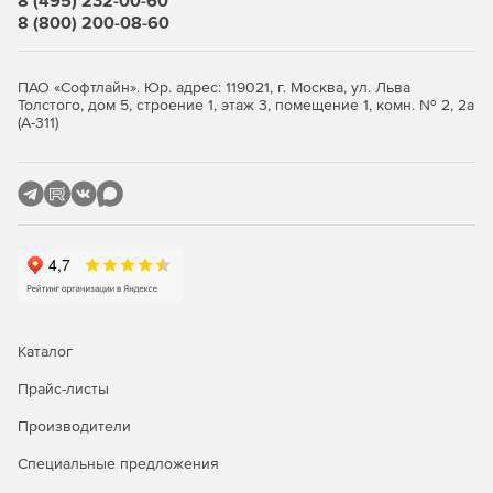
8 (495) 232-00-60
8 (800) 200-08-60
Масштабирование страницы для соответствия
оригинальным параметрам.
ПАО «Софтлайн». Юр. адрес: 119021, г. Москва, ул. Льва
Настройка минимальной ширины строк.
Толстого, дом 5, строение 1, этаж 3, помещение 1, комн. № 2, 2а
(А-311)
Разделение слоев в САПР-чертежах на базе цвета и
других параметров.
Штриховые/пунктирные линии.
Сохранение всех изображений в DXF-файле.
Поддержка работы из командной строки (для
разработчиков).
Каталог
Расширенная поддержка нестандартных шрифтов.
Прайс-листы
Отчетность об ошибках и предупреждениях.
Производители
Конвертация в простом и удобном интерфейсе.
Специальные предложения