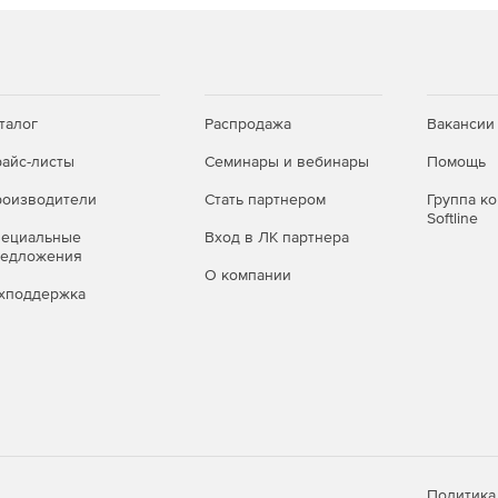
талог
Распродажа
Вакансии
айс-листы
Семинары и вебинары
Помощь
оизводители
Стать партнером
Группа к
Softline
пециальные
Вход в ЛК партнера
редложения
О компании
хподдержка
Политика