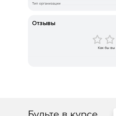
Тип организации
Инструменты моделирования поверхности, та
Особенности доставки
развертки и многое другое.
Отзывы
ACIS 3D Solid Modeling и Advanced Mechanica
Мощная панель рисования, которая создает 
Расширенные архитектурные инструменты, в
Как бы вы
архитектурных объектов, менеджер стилей и
Превосходный фотореалистичный рендеринг
презентаций.
Десятки инструментов производительности, т
интеллектуальной отправкой файлов.
2D геометрические и размерные ограничени
Подключение к базам данных с настраиваемо
Будьте в курсе