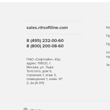
sales.r@softline.com
Ка
Пр
8 (495) 232-00-60
Пр
8 (800) 200-08-60
С
п
ПАО «Софтлайн». Юр.
адрес: 119021, г.
Те
Москва, ул. Льва
Толстого, дом 5,
строение 1, этаж 3,
помещение 1, комн. №
2, 2а (А-311)