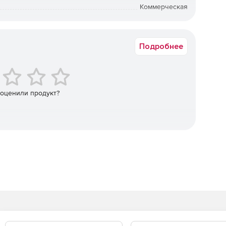
Коммерческая
кие как 2D / 3D булевы, выдавливание, вращение,
Срок доставки: 1-3 раб.дн. Softline.
Подробнее
l Design для создания сложных 3D-объектов.
ассоциативные секции и разрезает плоскости.
ключая более широкий спектр параметрических
 оценили продукт?
 поддержку IFC.
, материалы и освещение для создания мощных
аких как PDF-подкладка и ePack с новой
я.
й отчетностью.