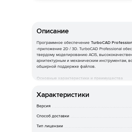
Описание
Программное обеспечение
TurboCAD Profession
-приложение 2D / 3D. TurboCAD Professional об
твердому моделированию ACIS, высококачестве
архитектурным и механическим инструментам, 
обширной поддержке файлов.
Основные характеристики и преимущества
Простота изучения и использования с настро
Характеристики
привязки, средства выравнивания и ручное 
Версия
AutoCAD-подобный вариант 2D-чертежа с ком
Способ доставки
Полные инструменты 2D / 3D Design для раз
Тип лицензии
размеров и аннотации.