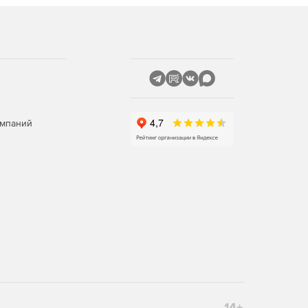
омпаний
14+