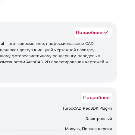
Подробнее
al
– это современное, профессиональное CAD
еспечивает доступ к мощной чертежной палитре,
нному фотореалистичному рендерингу, передовым
возможностям AutoCAD-2D-проектирования чертежей и
йками мастеров, контекстно-зависимая справка,
Подробнее
редактирование.
TurboCAD RedSDK Plug-in
андной строкой и динамическим курсором ввода.
Электронный
работки, моделирования, изменения, определения
Модуль, Полная версия