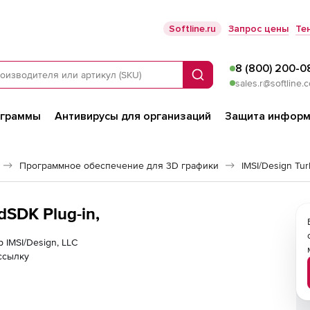
Softline.ru
Запрос цены
Те
8 (800) 200-0
Поиск
sales.r@softline.
ограммы
Антивирусы для организаций
Защита информ
Программное обеспечение для 3D графики
IMSI/Design Tu
dSDK Plug-in,
 IMSI/Design, LLC
ссылку