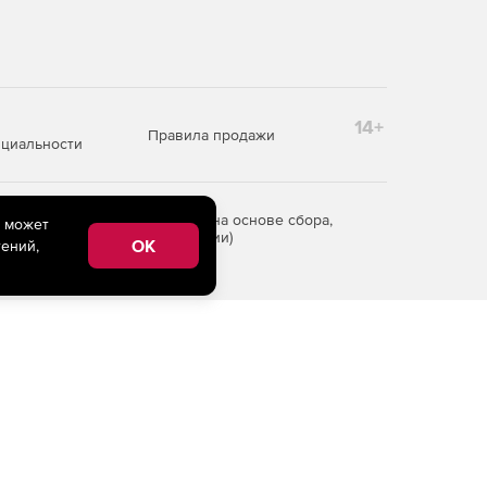
14+
Правила продажи
циальности
редоставления информации на основе сбора,
e может
рритории Российской Федерации)
OK
ений,