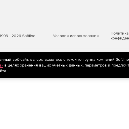
Политика
Условия использования
1993—2026 Softline
конфиден
яются
рекомендательные технологии
(информационные технологии п
ный веб-сайт, вы соглашаетесь с тем, что группа компаний Softlin
предпочтениям пользователей сети «Интернет», находящихся на те
e»
в целях хранения ваших учетных данных, параметров и предпочт
йта.