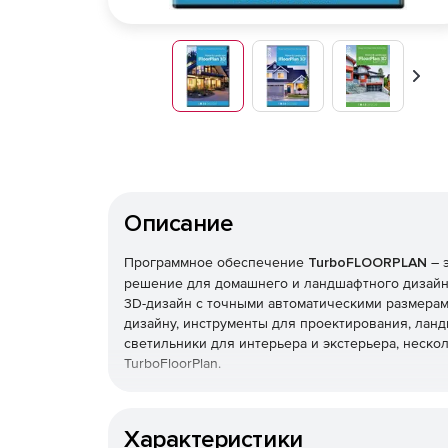
Впер
Описание
Программное обеспечение
TurboFLOORPLAN
– 
решение для домашнего и ландшафтного дизайн
3D-дизайн с точными автоматическими размерам
дизайну, инструменты для проектирования, ланд
светильники для интерьера и экстерьера, неско
TurboFloorPlan.
Опыт работы не требуется, так как решение вк
Характеристики
QuickStart для простого способа создания поль