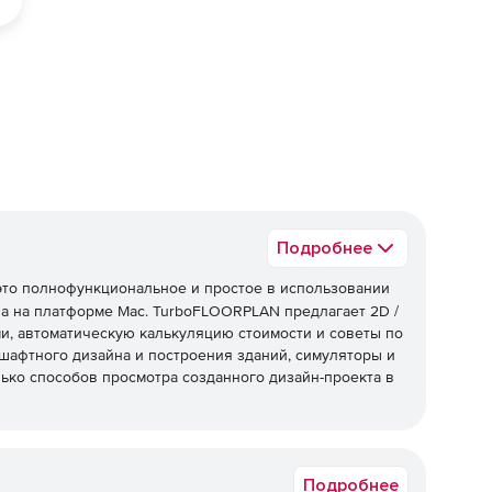
ед
Подробнее
это полнофункциональное и простое в использовании
а на платформе Mac. TurboFLOORPLAN предлагает 2D /
и, автоматическую калькуляцию стоимости и советы по
шафтного дизайна и построения зданий, симуляторы и
лько способов просмотра созданного дизайн-проекта в
лючает:
Подробнее
зовательских домашних проектов.