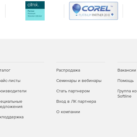
арников и деревьев.
угого материала.
, цветов и растительности для создания красивых
талог
Распродажа
Вакансии
айс-листы
Семинары и вебинары
Помощь
оизводители
Стать партнером
Группа к
Softline
пециальные
Вход в ЛК партнера
редложения
О компании
хподдержка