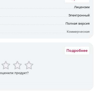
Лицензии
я собственных планов этажей.
Электронный
Полная версия
Коммерческая
Срок доставки: 1-3 раб.дн. Softline.
повышения ваших навыков.
Подробнее
 оценили продукт?
 всех этапов домашнего дизайна или
нты для плит с опорными балками, фундаментными
наружная библиотека светильников и выходов, детектор
 многое другое.