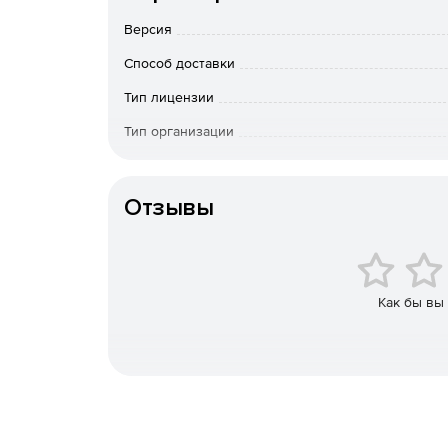
Версия
План этажа для сканирования и отслеживани
Способ доставки
Шаблоны для начинающих.
Тип лицензии
Начальные учебники.
Тип организации
Особенности доставки
Учебный центр с более чем 100 видео для 
Отзывы
Тысячи символов перетаскивания.
Планирование всех этапов вашего дома
Как бы вы
Создание чертежей со слоями для планирования
ремоделирования, включая:
Foundation – специализированные инструме
пэрами и т. д.
Электрическая - комплексная внутренняя / 
дыма и термостат, потолочные вентиляторы и