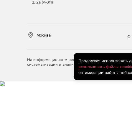
2, 2а (А-311)
Москва
© 
На информационном ресурсе store.softline.ru примен
Продолжая использовать дан
систематизации и анализа сведений, относящихся к 
использовать файлы «cooki
оптимизации работы веб-са