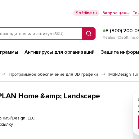
Softline.ru
Запрос цены
Те
8 (800) 200-0
Поиск
sales.r@softline.
ограммы
Антивирусы для организаций
Защита информ
Программное обеспечение для 3D графики
IMSI/Design T
RPLAN Home &amp; Landscape
 IMSI/Design, LLC
ссылку