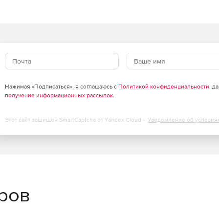
иков, включая «умные» объекты, которые
тирования.
й для декорирования и ремоделирования. Многие из
льные, фирменные объекты или материалы, которые
Нажимая «Подписаться», я соглашаюсь с
Политикой конфиденциальности
, д
получение информационных рассылок
.
FloorPlan даже включает в себя «зеленые» объекты и
ые счетчики, бамбуковые шкафы и напольные покрытия.
Этот сайт защищен SmartCaptcha от Yandex Cloud -
Уведомление об условия
еров
ссионально разработанные группировки растений в