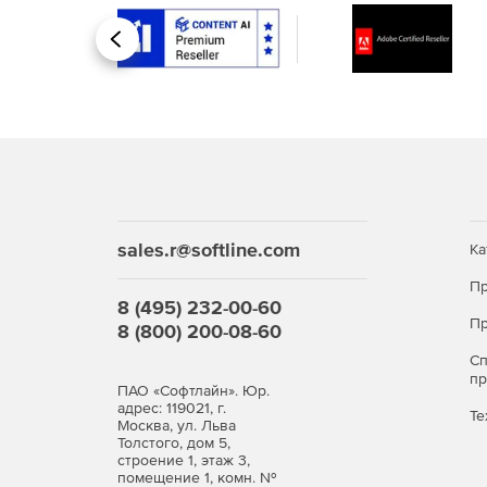
Planting Library – полный набор цветов, куст
Назад
Hardscapes – стены из камня, кирпича или др
Topo Designer – топография реального мира.
Plant Finder – тысячи деревьев, кустарников
ландшафтов.
Импорт фотографий для реального эффекта.
sales.r@softline.com
Ка
Пр
8 (495) 232-00-60
Пр
8 (800) 200-08-60
С
п
ПАО «Софтлайн». Юр.
адрес: 119021, г.
Те
Москва, ул. Льва
Толстого, дом 5,
строение 1, этаж 3,
помещение 1, комн. №