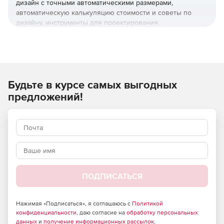
дизайн с точными автоматическими размерами,
автоматическую калькуляцию стоимости и советы по
дизайну, инструменты для проектирования,
ландшафтного дизайна и построения зданий, симуляторы
и светильники для интерьера и экстерьера, несколько
способов просмотра созданного дизайн-проекта в
TurboFloorPlan.
Будьте в курсе самых выгодных
Опыт работы не требуется, так как решение включает:
предложений!
QuickStart для простого способа создания
пользовательских домашних проектов.
План этажа для сканирования и отслеживания
собственных планов этажей.
Шаблоны для начинающих.
ПОДПИСАТЬСЯ
Начальные учебники.
Учебный центр с более чем 100 видео для
Нажимая «Подписаться», я соглашаюсь с
Политикой
конфиденциальности
повышения ваших навыков.
, даю согласие на
обработку персональных
данных
и
получение информационных рассылок
.