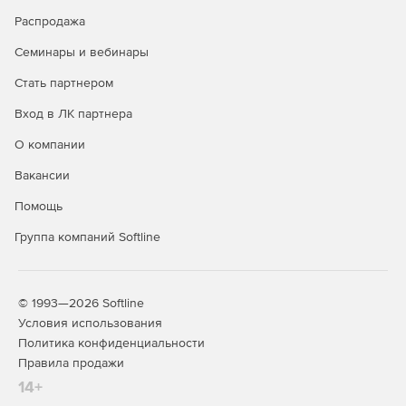
Hardscapes – стены из камня, кирпича или другого
Распродажа
материала.
Семинары и вебинары
Topo Designer – топография реального мира.
Стать партнером
Plant Finder – тысячи деревьев, кустарников, цветов и
Вход в ЛК партнера
растительности для создания красивых ландшафтов.
О компании
Импорт фотографий для реального эффекта.
Вакансии
Помощь
Группа компаний Softline
© 1993—2026 Softline
Условия использования
Политика конфиденциальности
Правила продажи
14+