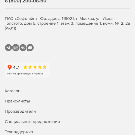
8 (800) 200-08-60
TurboFloorPlan предлагает тысячи возможностей для
декорирования и ремоделирования. Многие из
библиотек продуктов включают в себя национальные,
ПАО «Софтлайн». Юр. адрес: 119021, г. Москва, ул. Льва
Толстого, дом 5, строение 1, этаж 3, помещение 1, комн. № 2, 2а
фирменные объекты или материалы, которые можно
(А-311)
попробовать, прежде чем покупать. TurboFloorPlan даже
включает в себя «зеленые» объекты и материалы, такие
как переработанные стеклянные счетчики, бамбуковые
шкафы и напольные покрытия.
Ландшафтный дизайн
Шаблоны-колоды.
IntelliDeck .
Каталог
Auto Edging and Planting Templates – профессионально
Прайс-листы
разработанные группировки растений в различных
формах.
Производители
Planting Library – полный набор цветов, кустарников и
Специальные предложения
деревьев.
Техподдержка