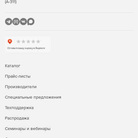
Программируется с помощью Ruby Scripting или
(А-311)
Software Development Kit для создания подпрограмм,
функций и т. д.
Более 40 стандартных стандартных форматов CAD и
графических файлов поддерживаются для
совместной работы.
Новый импорт файлов TurboApp с мобильных
устройств.
Каталог
Прайс-листы
Производители
Специальные предложения
Техподдержка
Распродажа
Семинары и вебинары