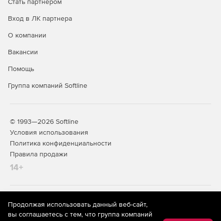
Стать партнером
Вход в ЛК партнера
О компании
Вакансии
Помощь
Группа компаний Softline
© 1993—2026 Softline
Условия использования
Политика конфиденциальности
Правила продажи
14+
На информационном ресурсе store.softline.ru применяются
Продолжая использовать данный веб-сайт,
рекомендательные технологии
(информационные технологии
вы соглашаетесь с тем, что группа компаний
предоставления информации на основе сбора,