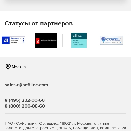
ассоциативные секции и разрезает плоскости.
Расширенные архитектурные инструменты, включая
более широкий спектр параметрических
Статусы от партнеров
архитектурных объектов, менеджер стилей и
поддержку IFC.
Превосходный фотореалистичный рендеринг,
материалы и освещение для создания мощных
презентаций.
Москва
Десятки инструментов производительности, таких как
PDF-подкладка и ePack с новой интеллектуальной
отправкой файлов.
sales.r@softline.com
2D геометрические и размерные ограничения.
8 (495) 232-00-60
Подключение к базам данных с настраиваемой
8 (800) 200-08-60
отчетностью.
Поддержка облачных точек.
ПАО «Софтлайн». Юр. адрес: 119021, г. Москва, ул. Льва
Толстого, дом 5, строение 1, этаж 3, помещение 1, комн. № 2, 2а