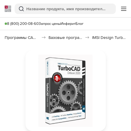
Softline
Поиск
Ме
8 (800) 200-08-60
Запрос цены
Инферит
Блог
Программы САПР и ГИС
Базовые программы
IMSI Design TurboCAD Deluxe