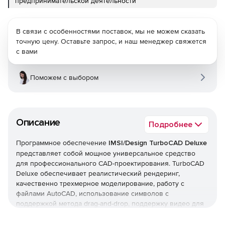
предпринимательской деятельности
В связи с особенностями поставок, мы не можем сказать
точную цену. Оставьте запрос, и наш менеджер свяжется
с вами
Поможем с выбором
Описание
Подробнее
Программное обеспечение
IMSI/Design TurboCAD Deluxe
представляет собой мощное универсальное средство
для профессионального CAD-проектирования. TurboCAD
Deluxe обеспечивает реалистический рендеринг,
качественно трехмерное моделирование, работу с
файлами AutoCAD, использование символов с
поддержкой метода drag-and-drop, поддержку видео для
создания интерактивных презентаций и проектов. В
приложении TurboCAD Deluxe включены несколько