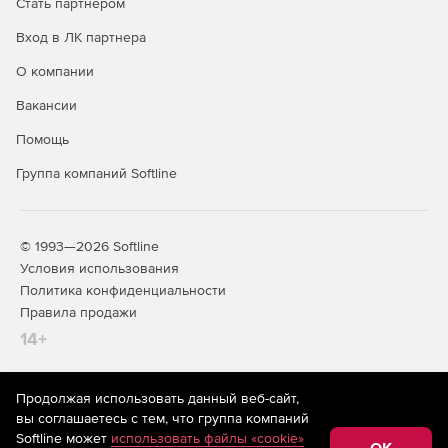
Стать партнером
Вход в ЛК партнера
О компании
Вакансии
Помощь
Группа компаний Softline
© 1993—2026 Softline
Условия использования
Политика конфиденциальности
Правила продажи
14+
Продолжая использовать данный веб-сайт,
На информационном ресурсе store.softline.ru применяются
вы соглашаетесь с тем, что группа компаний
рекомендательные технологии
(информационные технологии
Softline может
использовать файлы «cookie»
предоставления информации на основе сбора,