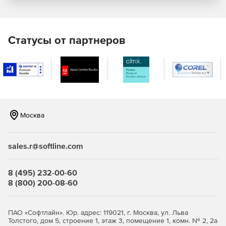
Настраиваемый интерфейс.
Фотореалистичный рендеринг.
Статусы от партнеров
Инструменты рисования: дуга, кривая, круги,
командная строка, строительные линии, удвоение
линии, эллипс, параллельные линии,
перпендикулярные линии, многоугольники и т. д.
Инструменты моделирования: конус, цилиндр, сфера,
Москва
клин, призма, спираль, вращение, сцепление и т. д.
Редактирование: выравнивание, вращение,
sales.r@softline.com
изменение масштаба, протяжение, совпадение линий
и т. д.
8 (495) 232-00-60
Проставление размеров.
8 (800) 200-08-60
Сохранение рисунков в PDF-файле для удобного
обмена, экспорта и публикации.
ПАО «Софтлайн». Юр. адрес: 119021, г. Москва, ул. Льва
Толстого, дом 5, строение 1, этаж 3, помещение 1, комн. № 2, 2а