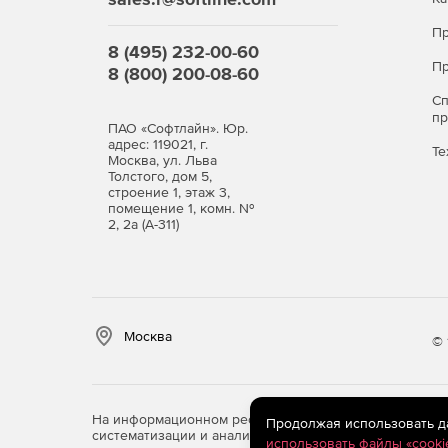
Пр
8 (495) 232-00-60
Пр
8 (800) 200-08-60
С
п
ПАО «Софтлайн». Юр.
адрес: 119021, г.
Те
Москва, ул. Льва
Толстого, дом 5,
строение 1, этаж 3,
помещение 1, комн. №
2, 2а (А-311)
Москва
© 
На информационном ресурсе store.softline.ru примен
Продолжая использовать дан
систематизации и анализа сведений, относящихся к 
использовать файлы «cooki