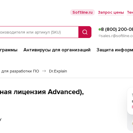
Softline.ru
Запрос цены
Те
8 (800) 200-0
Поиск
sales.r@softline.
ограммы
Антивирусы для организаций
Защита информ
 для разработки ПО
Dr.Explain
очная лицензия Advanced),
у