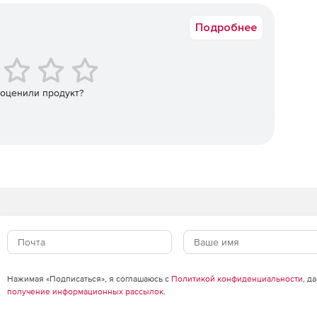
тельской документации.
Подробнее
здания контекстной помощи в приложениях.
ого создания пояснительных выносок на технических
 оценили продукт?
ций и скриншотов при выходе новой версии вашего
т легко заменять экраны приложений с сохранением
описаний.
 с использованием механизма статусов.
богатым функционалом, ориентированным на создание
ммного обеспечения.
дексации в справки без использования
данных на стороне сервера.
Нажимая «Подписаться», я соглашаюсь с
Политикой конфиденциальности
, д
получение информационных рассылок
.
ов с обратным написанием (RTL).