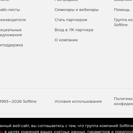
айс-листы
Семинары и вебинары
Помощь
оизводители
Стать партнером
Группа к
Softline
пециальные
Вход в ЛК партнера
редложения
О компании
хподдержка
Политика
Условия использования
1993—2026 Softline
конфиден
яются
рекомендательные технологии
(информационные технологии п
ный веб-сайт, вы соглашаетесь с тем, что группа компаний Softlin
предпочтениям пользователей сети «Интернет», находящихся на те
e»
в целях хранения ваших учетных данных, параметров и предпочт