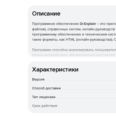
Описание
Программное обеспечение
Dr.Explain
– это прил
файлов), справочных систем, онлайн-руководств
программному обеспечению и техническим систе
такие форматы, как HTML (онлайн-руководства), 
Программа способна анализировать пользовате
(копии экранов) окон, автоматически расставля
интерфейса. Процесс практически полностью ав
аннотировать экраны приложений и web-сайтов
Характеристики
на ПО.
Версия
Ключевые возможности:
Способ доставки
Интегрированная утилита захвата и анализа
быстро создавать технические иллюстрации 
Тип лицензии
Срок действия
Создание пользовательской документации из
Тип организации