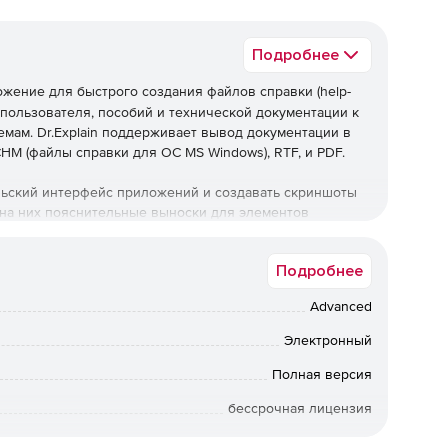
Подробнее
ожение для быстрого создания файлов справки (help-
 пользователя, пособий и технической документации к
мам. Dr.Explain поддерживает вывод документации в
CHM (файлы справки для ОС MS Windows), RTF, и PDF.
льский интерфейс приложений и создавать скриншоты
я на них пояснительные выноски для элементов
томатизирован, что позволяет достаточно быстро
 для иллюстрирования пользовательской документации
Подробнее
Advanced
Электронный
 программных окон и экранов (скриншотов), помогающая
для программ.
Полная версия
бессрочная лицензия
 единого источника в различных форматах.
Коммерческая