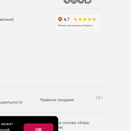
омпаний
14+
Правила продажи
циальности
редоставления информации на основе сбора,
e может
рритории Российской Федерации)
OK
ений,