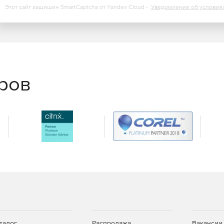
Этот сайт защищен SmartCaptcha от Yandex Cloud -
Уведомление об условия
тации, гибкие алгоритмы автоматического
ека готовых тем и стилей оформления документов,
 функции, объединенные в легкий продуманный
еров
ного проекта в наиболее востребованные форматы
я компаний, которые сотрудничают с государственными
существует автоматическая поддержка требований
талог
Распродажа
Вакансии