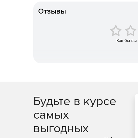
Возможность пользоваться шаблонами пользова
Отзывы
Поддержка идентификаторов Help ID для со
Редактор аннотаций изображений для быстр
иллюстрациях и скриншотах.
Как бы вы
Возможность быстрого обновления иллюстра
программного продукта. Dr.Explain позволяе
всей мета-информации: выносок, аннотаций, 
Визуальный контроль за состоянием проекта
Специализированный текстовый редактор с 
Будьте в курсе
файлов справки и документации для програ
самых
Возможность добавлять функции поиска и ин
программирования (PHP, ASP, и т.д.) или баз 
выгодных
Поддержка мультибайтовых кодировок и язык