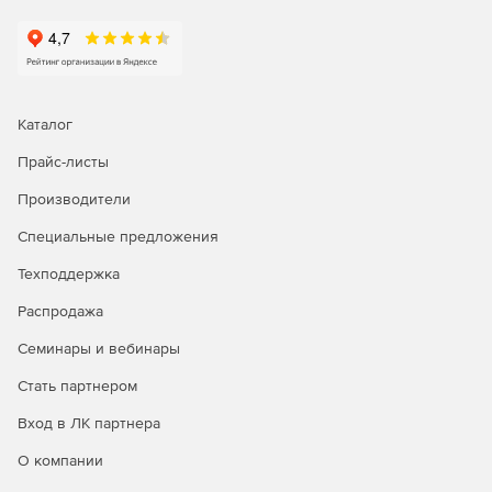
Поддержка мультибайтовых кодировок и языков с
обратным написанием (RTL).
Что нового в версии 6:
Каталог
Коллекция шаблонов типовых видов документации,
гибкие алгоритмы автоматического аннотирования
Прайс-листы
экранов приложений, библиотека готовых тем и
Производители
стилей оформления документов, автоматизация
рутинных операций - все эти функции, объединенные
Специальные предложения
в легкий продуманный пользовательский интерфейс.
Техподдержка
Готовые шаблоны документации, экспорт одного
Распродажа
проекта в наиболее востребованные форматы
документации: HTML, CHM, PDF, MS Word. Для
Семинары и вебинары
компаний, которые сотрудничают с государственными
организациями и крупными предприятиями,
Стать партнером
существует автоматическая поддержка требований
Вход в ЛК партнера
ГОСТ 19 и ГОСТ 34.
О компании