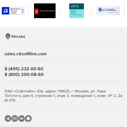
Редактор аннотаций изображений для быстрого
создания пояснительных выносок на технических
иллюстрациях и скриншотах.
Возможность быстрого обновления иллюстраций и
скриншотов при выходе новой версии вашего
Москва
программного продукта. Dr.Explain позволяет легко
заменять экраны приложений с сохранением всей
мета-информации: выносок, аннотаций, описаний.
sales.r@softline.com
Визуальный контроль за состоянием проекта с
использованием механизма статусов.
8 (495) 232-00-60
8 (800) 200-08-60
Специализированный текстовый редактор с богатым
функционалом, ориентированным на создание файлов
справки и документации для программного
ПАО «Софтлайн». Юр. адрес: 119021, г. Москва, ул. Льва
обеспечения.
Толстого, дом 5, строение 1, этаж 3, помещение 1, комн. № 2, 2а
(А-311)
Возможность добавлять функции поиска и
индексации в справки без использования
программирования (PHP, ASP, и т.д.) или баз данных на
стороне сервера.