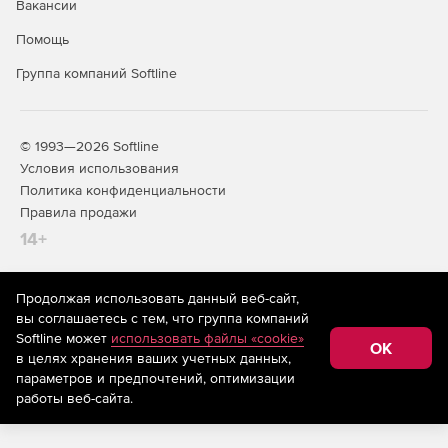
Вакансии
Помощь
Группа компаний Softline
© 1993—2026 Softline
Условия использования
Политика конфиденциальности
Правила продажи
14+
Продолжая использовать данный веб-сайт,
На информационном ресурсе store.softline.ru применяются
вы соглашаетесь с тем, что группа компаний
рекомендательные технологии
(информационные технологии
Softline может
использовать файлы «cookie»
предоставления информации на основе сбора,
OK
в целях хранения ваших учетных данных,
систематизации и анализа сведений, относящихся к
предпочтениям пользователей сети «Интернет»,
параметров и предпочтений, оптимизации
находящихся на территории Российской Федерации)
работы веб-сайта.