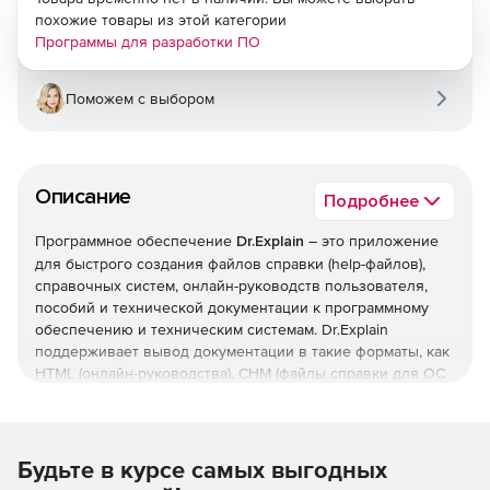
похожие товары из этой категории
Программы для разработки ПО
Поможем с выбором
Описание
Подробнее
Программное обеспечение
Dr.Explain
– это приложение
для быстрого создания файлов справки (help-файлов),
справочных систем, онлайн-руководств пользователя,
пособий и технической документации к программному
обеспечению и техническим системам. Dr.Explain
поддерживает вывод документации в такие форматы, как
HTML (онлайн-руководства), CHM (файлы справки для ОС
MS Windows), RTF, и PDF.
Программа способна анализировать пользовательский
интерфейс приложений и создавать скриншоты (копии
Будьте в курсе самых выгодных
экранов) окон, автоматически расставляя на них