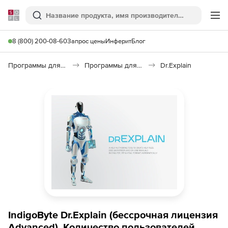
Softline
Поиск
Ме
8 (800) 200-08-60
Запрос цены
Инферит
Блог
Программы для программирования
Программы для разработки ПО
Dr.Explain
IndigoByte Dr.Explain (бессрочная лицензия
Advanced), Количество пользователей