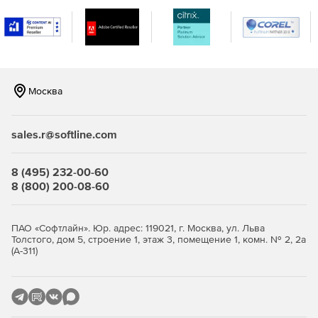
Редактор аннотаций изображений для быстрого
создания пояснительных выносок на технических
иллюстрациях и скриншотах.
Возможность быстрого обновления иллюстраций и
скриншотов при выходе новой версии вашего
Москва
программного продукта. Dr.Explain позволяет легко
заменять экраны приложений с сохранением всей
мета-информации: выносок, аннотаций, описаний.
sales.r@softline.com
Визуальный контроль за состоянием проекта с
использованием механизма статусов.
8 (495) 232-00-60
8 (800) 200-08-60
Специализированный текстовый редактор с богатым
функционалом, ориентированным на создание файлов
справки и документации для программного
ПАО «Софтлайн». Юр. адрес: 119021, г. Москва, ул. Льва
обеспечения.
Толстого, дом 5, строение 1, этаж 3, помещение 1, комн. № 2, 2а
(А-311)
Возможность добавлять функции поиска и
индексации в справки без использования
программирования (PHP, ASP, и т.д.) или баз данных на
стороне сервера.