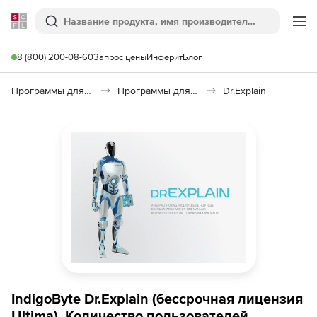
Softline
Поиск
Ме
8 (800) 200-08-60
Запрос цены
Инферит
Блог
Программы для программирования
Программы для разработки ПО
Dr.Explain
IndigoByte Dr.Explain (бессрочная лицензия
Ultima), Количество пользователей