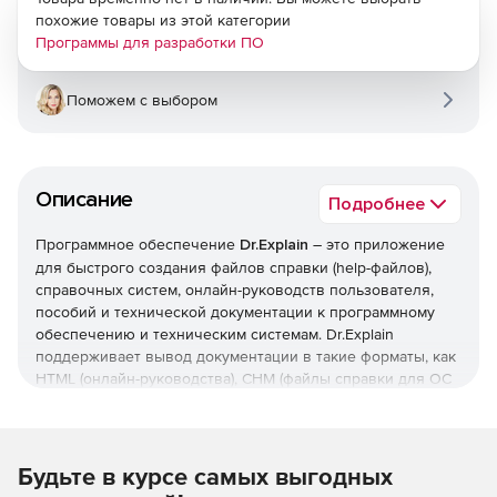
похожие товары из этой категории
Программы для разработки ПО
Поможем с выбором
Описание
Подробнее
Программное обеспечение
Dr.Explain
– это приложение
для быстрого создания файлов справки (help-файлов),
справочных систем, онлайн-руководств пользователя,
пособий и технической документации к программному
обеспечению и техническим системам. Dr.Explain
поддерживает вывод документации в такие форматы, как
HTML (онлайн-руководства), CHM (файлы справки для ОС
MS Windows), RTF, и PDF.
Программа способна анализировать пользовательский
интерфейс приложений и создавать скриншоты (копии
Будьте в курсе самых выгодных
экранов) окон, автоматически расставляя на них