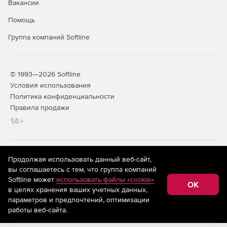
Вакансии
Помощь
Группа компаний Softline
© 1993—2026 Softline
Условия использования
Политика конфиденциальности
Правила продажи
14+
На информационном ресурсе store.softline.ru применяются
Продолжая использовать данный веб-сайт,
рекомендательные технологии
(информационные технологии
вы соглашаетесь с тем, что группа компаний
предоставления информации на основе сбора,
Softline может
использовать файлы «cookie»
систематизации и анализа сведений, относящихся к
OK
в целях хранения ваших учетных данных,
предпочтениям пользователей сети «Интернет»,
находящихся на территории Российской Федерации)
параметров и предпочтений, оптимизации
работы веб-сайта.