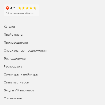
Поддержка мультибайтовых кодировок и языков с
обратным написанием (RTL).
Что нового в версии 6:
Каталог
Коллекция шаблонов типовых видов документации,
гибкие алгоритмы автоматического аннотирования
Прайс-листы
экранов приложений, библиотека готовых тем и
Производители
стилей оформления документов, автоматизация
рутинных операций - все эти функции, объединенные
Специальные предложения
в легкий продуманный пользовательский интерфейс.
Техподдержка
Готовые шаблоны документации, экспорт одного
Распродажа
проекта в наиболее востребованные форматы
документации: HTML, CHM, PDF, MS Word. Для
Семинары и вебинары
компаний, которые сотрудничают с государственными
организациями и крупными предприятиями,
Стать партнером
существует автоматическая поддержка требований
Вход в ЛК партнера
ГОСТ 19 и ГОСТ 34.
О компании