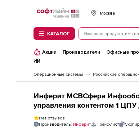
Softline
Москва
КАТАЛОГ
Акции
Производители
Офисные пр
ИИ
Операционные системы
Инферит МСВСфера Инфообор
управления контентом 1 ЦПУ д
50 пользователей
Нет отзывов
Производитель:
Инферит
Прайс-лист
Скопир