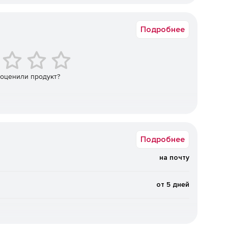
от 50 до 50
Подробнее
ументов между собой.
 оценили продукт?
Подробнее
на почту
там.
от 5 дней