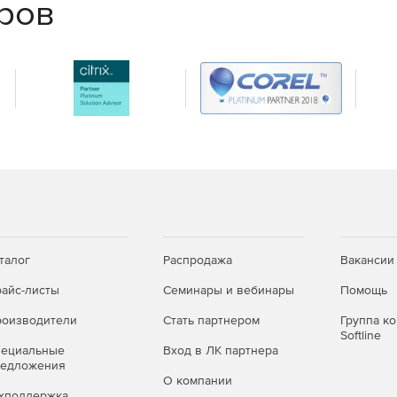
еров
ссов.
урсам.
талог
Распродажа
Вакансии
отой
айс-листы
Семинары и вебинары
Помощь
оизводители
Стать партнером
Группа к
пы.
Softline
пециальные
Вход в ЛК партнера
редложения
 событиях.
О компании
хподдержка