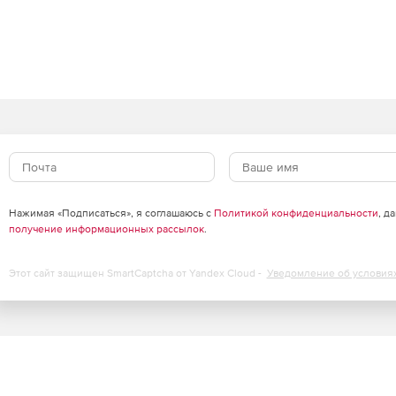
нных, исключение дублирования.
сами
Нажимая «Подписаться», я соглашаюсь с
Политикой конфиденциальности
, д
получение информационных рассылок
.
Этот сайт защищен SmartCaptcha от Yandex Cloud -
Уведомление об условия