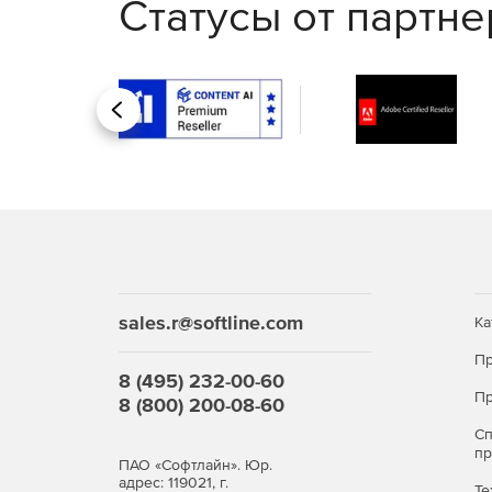
Статусы от партн
Просмотр истории выполнения бизнес‑проце
Управление веб‑контентом
Назад
Создание и ведение корпоративных сайтов.
Редактирование содержимого.
Организация блогов и интернет‑порталов.
Распределение и контроль доступа к веб‑рес
sales.r@softline.com
Ка
Управление совместной раб
Пр
8 (495) 232-00-60
Пр
8 (800) 200-08-60
Объединение пользователей в рабочие груп
С
п
Использование календарей и уведомлений о
ПАО «Софтлайн». Юр.
адрес: 119021, г.
Те