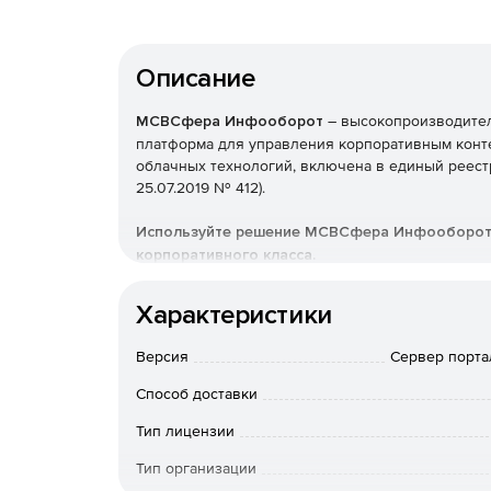
Описание
МСВСфера Инфооборот
– высокопроизводител
платформа для управления корпоративным конт
облачных технологий, включена в единый реест
25.07.2019 № 412).
Используйте решение МСВСфера Инфооборот 
корпоративного класса.
Основные функциональн
Характеристики
Версия
Сервер порта
Управление документами
Способ доставки
Тип лицензии
Создание и редактирование документов.
Тип организации
Управление атрибутами и версиями.