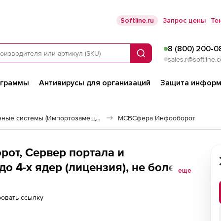
Softline.ru
Запрос цены
Те
8 (800) 200-0
Поиск
sales.r@softline.
ограммы
Антивирусы для организаций
Защита информ
Российские операционные системы (Импортозамещение)
МСВСфера Инфооборот
от, Сервер портала и
о 4-х ядер (лицензия), не более
еще
овать ссылку