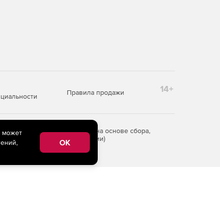
14+
Правила продажи
циальности
редоставления информации на основе сбора,
e может
рритории Российской Федерации)
OK
ений,