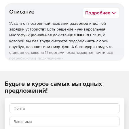
Описание
Подробнее
Устали от постоянной нехватки разъемов и долгой
зарядки устройств? Есть решение - универсальная
многофункциональная док-станция
INFERIT 1101
, к
которой вы без труда сможете подсоединить любой
ноутбук, планшет или смартфон. А благодаря тому, что
станция оснащена 11 портами, охватываются почти все
потребности в подключении.
Смотрите шире
Через разъемы HDMI, VGA и DP можно подключить до 3-х
Будьте в курсе самых выгодных
мониторов одновременно, что очень удобно, особенно,
предложений!
если вам необходимо следить за событием с разных
ракурсов или мониторить котировки акций на бирже.
Кроме того, станция позволяет выводить изображение с
самым высоким качеством - 4K HD, чтобы вы могли
наслаждаться просмотром любимого контента на
проекторах, мониторах и телевизорах.