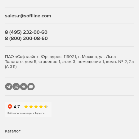
документам. 3 порта USB 3.0 гарантируют быстрый обмен
данными - до 5Гб/с, что в 10,5 раз быстрее, чем в версии
sales.r@softline.com
2.0.
Закончилось место на карте памяти и не можете дальше
8 (495) 232-00-60
работать? Легко! Просто перекиньте файлы на ноутбук
8 (800) 200-08-60
через SD/TF интерфейс. Нужно показать проект клиентам
и партнерам, которые находятся в другом конце города, а
у вас с собой только смартфон? Не беда: с помощью док-
ПАО «Софтлайн». Юр. адрес: 119021, г. Москва, ул. Льва
станции вы сможете вывести изображение на любой
Толстого, дом 5, строение 1, этаж 3, помещение 1, комн. № 2, 2а
экран.
(А-311)
Благодаря встроенной опции Plug and Play пользователи
могут забыть про поиск и установку драйверов: всё
оборудование подключается за пару секунд.
Каталог