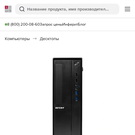
Softline
Поиск
Ме
8 (800) 200-08-60
Запрос цены
Инферит
Блог
Компьютеры
Десктопы