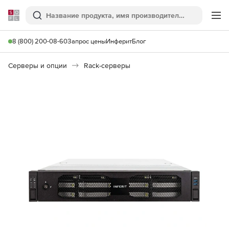
Softline
Поиск
Ме
8 (800) 200-08-60
Запрос цены
Инферит
Блог
Серверы и опции
Rack-серверы