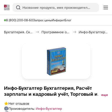
Softline
Поиск
Ме
8 (800) 200-08-60
Запрос цены
Инферит
Блог
Бухгалтерия. Склад. Кадры
Программное обеспечение для бухгалтерии
Инфо-Бухгалтер 10.2
Инфо-Бухгалтер Бухгалтерия, Расчёт
зарплаты и кадровый учёт, Торговый и
еще
складской учёт, Сетевая коробочная
Нет отзывов
версия на 10 раб.мест
Производитель:
Инфо-Бухгалтер