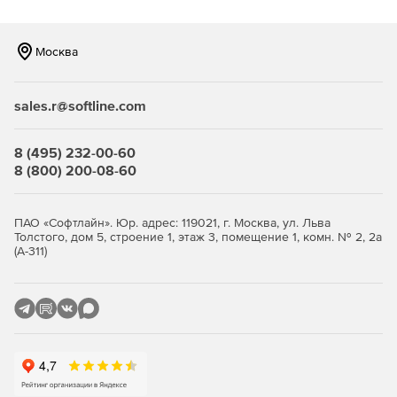
Учет банковских и кассовых операций (блок
«Денежные средства»).
Москва
Загрузка классификаторов и курса валют.
sales.r@softline.com
8 (495) 232-00-60
Контроль и предотвращение ошибочных ситуаций.
8 (800) 200-08-60
Администрирование доступа к учетным данным.
ПАО «Софтлайн». Юр. адрес: 119021, г. Москва, ул. Льва
Толстого, дом 5, строение 1, этаж 3, помещение 1, комн. № 2, 2а
(А-311)
Работа с распределенными информационными
базами.
Применение торгового оборудования.