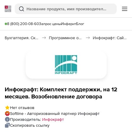
Softline
Поиск
Ме
8 (800) 200-08-60
Запрос цены
Инферит
Блог
Бухгалтерия. Склад. Кадры
Программное обеспечение для бухгалтерии
Инфокрафт: Сайт управляющей компании
Инфокрафт: Комплект поддержки, на 12
месяцев. Возобновление договора
Нет отзывов
Softline - Авторизованный партнер Инфокрафт
Производитель:
Инфокрафт
Скопировать ссылку