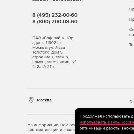
Пр
8 (495) 232-00-60
Пр
8 (800) 200-08-60
С
п
ПАО «Софтлайн». Юр.
адрес: 119021, г.
Те
Москва, ул. Льва
Толстого, дом 5,
строение 1, этаж 3,
помещение 1, комн. №
2, 2а (А-311)
Москва
© 
Продолжая использовать дан
использовать файлы «cooki
На информационном ресурсе store.softline.ru примен
оптимизации работы веб-са
систематизации и анализа сведений, относящихся к 