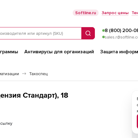
Softline.ru
Запрос цены
Те
8 (800) 200-0
Поиск
sales.r@softline.
ограммы
Антивирусы для организаций
Защита информ
матизации
Тахоспец
ензия Стандарт), 18
ссылку