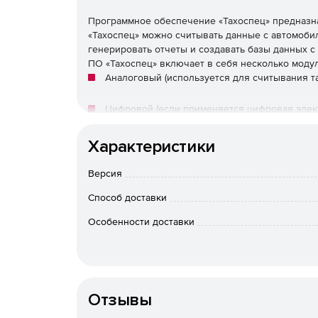
Программное обеспечение «Тахоспец» предназн
«Тахоспец» можно считывать данные с автомобил
генерировать отчеты и создавать базы данных 
ПО «Тахоспец» включает в себя несколько моду
Аналоговый (используется для считывания та
Цифровой (если применяется цифровая элек
Контрольные (упрощенный и расширенный, и
Характеристики
Электронный модуль учета времени труда и 
Версия
Способ доставки
Особенности доставки
Отзывы