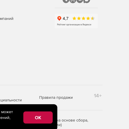
омпаний
14+
Правила продажи
циальности
e может
OK
ений,
редоставления информации на основе сбора,
рритории Российской Федерации)