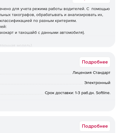
ачено для учета режима работы водителей. С помощью
ьных тахографов, обрабатывать и анализировать их,
с классификацией по разным критериям.
лей:
хокарт и тахошайб с данными автомобиля).
тронная модель).
дентификации нарушений).
Подробнее
отдыха водителей.
Лицензия Стандарт
Электронный
Срок доставки: 1-3 раб.дн. Softline.
Подробнее