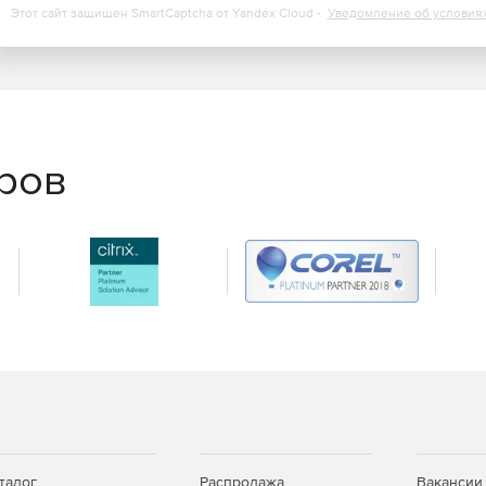
Этот сайт защищен SmartCaptcha от Yandex Cloud -
Уведомление об условия
еров
талог
Распродажа
Вакансии