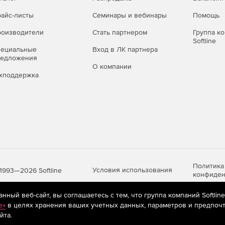
айс-листы
Семинары и вебинары
Помощь
оизводители
Стать партнером
Группа к
Softline
пециальные
Вход в ЛК партнера
редложения
О компании
хподдержка
Политика
Условия использования
1993—2026 Softline
конфиден
ный веб-сайт, вы соглашаетесь с тем, что группа компаний Softlin
e»
в целях хранения ваших учетных данных, параметров и предпочт
яются
рекомендательные технологии
(информационные технологии п
йта.
предпочтениям пользователей сети «Интернет», находящихся на те