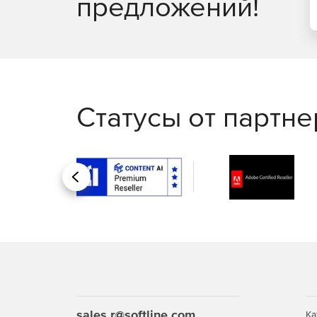
предложений!
Статусы от партн
Назад
sales.r@softline.com
Ка